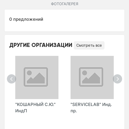
ФОТОГАЛЕРЕЯ
0 предложений
ДРУГИЕ ОРГАНИЗАЦИИ
Смотреть все
E"
"КОШАРНЫЙ С.Ю."
"SERVICELAB" Инд.
"
ИндП
пр.
Ц
C
S