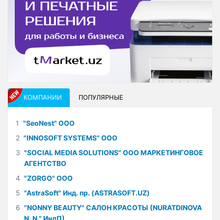
КОМПАНИИ
ПОПУЛЯРНЫЕ
1
"SeoNest" ООО
2
"INNOSOFT SYSTEMS" ООО
3
"SOCIAL MEDIA SOLUTIONS" ООО МАРКЕТИНГОВОЕ
АГЕНТСТВО
4
"ZORGO" ООО
5
"AstraSoft" Инд. пр. (ASTRASOFT.UZ)
6
"NONNY BEAUTY" САЛОН КРАСОТЫ (NURATDINOVA
N. N." ИндП)