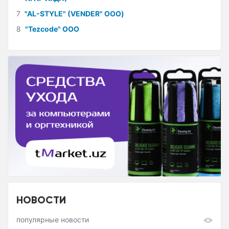
7
"AL-STYLE" (VENDER" ООО)
8
"Tezcode" ООО
НОВОСТИ
популярные новости