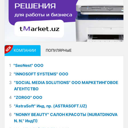
КОМПАНИИ
ПОПУЛЯРНЫЕ
1
"SeoNest" ООО
2
"INNOSOFT SYSTEMS" ООО
3
"SOCIAL MEDIA SOLUTIONS" ООО МАРКЕТИНГОВОЕ
АГЕНТСТВО
4
"ZORGO" ООО
5
"AstraSoft" Инд. пр. (ASTRASOFT.UZ)
6
"NONNY BEAUTY" САЛОН КРАСОТЫ (NURATDINOVA
N. N." ИндП)