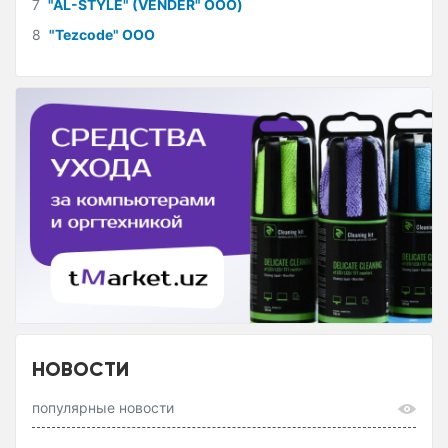
7
"AL-STYLE" (VENDER" ООО)
8
"Tezcode" ООО
НОВОСТИ
популярные новости