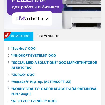
КОМПАНИИ
ПОПУЛЯРНЫЕ
1
"SeoNest" ООО
2
"INNOSOFT SYSTEMS" ООО
3
"SOCIAL MEDIA SOLUTIONS" ООО МАРКЕТИНГОВОЕ
АГЕНТСТВО
4
"ZORGO" ООО
5
"AstraSoft" Инд. пр. (ASTRASOFT.UZ)
6
"NONNY BEAUTY" САЛОН КРАСОТЫ (NURATDINOVA
N. N." ИндП)
7
"AL-STYLE" (VENDER" ООО)