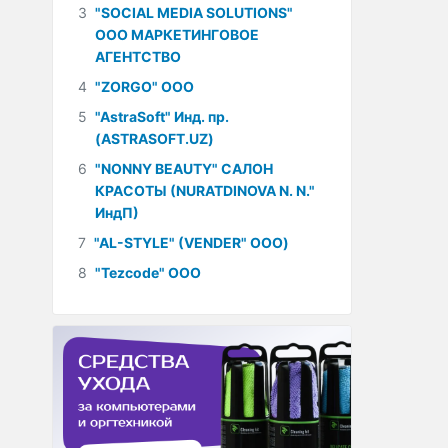
3
"SOCIAL MEDIA SOLUTIONS"
ООО МАРКЕТИНГОВОЕ
АГЕНТСТВО
4
"ZORGO" ООО
5
"AstraSoft" Инд. пр.
(ASTRASOFT.UZ)
6
"NONNY BEAUTY" САЛОН
КРАСОТЫ (NURATDINOVA N. N."
ИндП)
7
"AL-STYLE" (VENDER" ООО)
8
"Tezcode" ООО