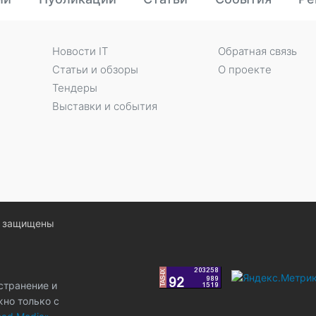
Новости IT
Обратная связь
Статьи и обзоры
О проекте
Тендеры
Выставки и события
ва защищены
странение и
жно только с