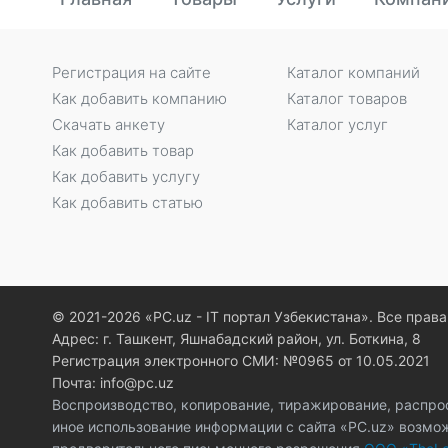
Регистрация на сайте
Каталог компаний
Как добавить компанию
Каталог товаров
Скачать анкету
Каталог услуг
Как добавить товар
Как добавить услугу
Как добавить статью
© 2021-2026 «PC.uz - IT портал Узбекистана». Все пра
Адрес: г. Ташкент, Яшнабадский район, ул. Боткина, 8
Регистрация электронного СМИ: №0965 от 10.05.2021
Почта: info@pc.uz
Воспроизводство, копирование, тиражирование, распро
иное использование информации с сайта «PC.uz» возмо