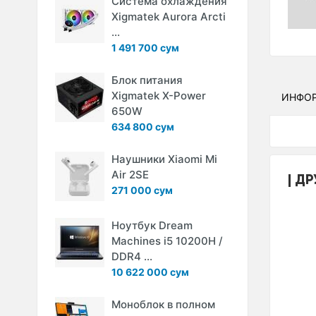
Система охлаждения
Xigmatek Aurora Arcti
...
1 491 700 сум
Блок питания
Xigmatek X-Power
ИНФО
650W
634 800 сум
Наушники Xiaomi Mi
Air 2SE
ДР
271 000 сум
Ноутбук Dream
Machines i5 10200H /
DDR4 ...
10 622 000 сум
Моноблок в полном