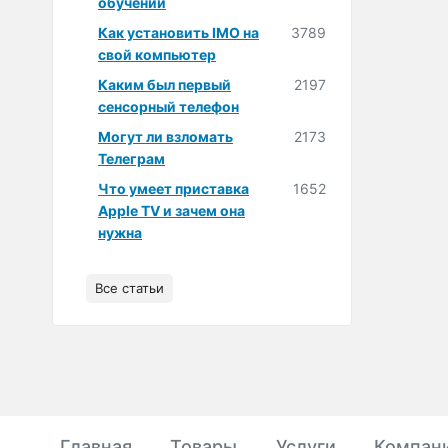
обучении
Как установить IMO на
3789
свой компьютер
Каким был первый
2197
сенсорный телефон
Могут ли взломать
2173
Телеграм
Что умеет приставка
1652
Apple TV и зачем она
нужна
Все статьи
Главная
Товары
Услуги
Компан