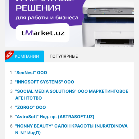
КОМПАНИИ
ПОПУЛЯРНЫЕ
1
"SeoNest" ООО
2
"INNOSOFT SYSTEMS" ООО
3
"SOCIAL MEDIA SOLUTIONS" ООО МАРКЕТИНГОВОЕ
АГЕНТСТВО
4
"ZORGO" ООО
5
"AstraSoft" Инд. пр. (ASTRASOFT.UZ)
6
"NONNY BEAUTY" САЛОН КРАСОТЫ (NURATDINOVA
N. N." ИндП)