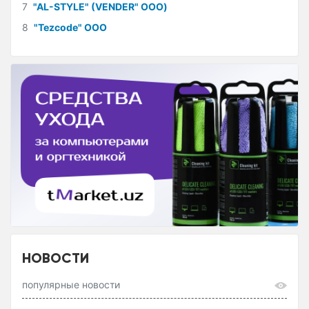
7
"AL-STYLE" (VENDER" ООО)
8
"Tezcode" ООО
НОВОСТИ
популярные новости