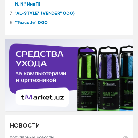
N. N." ИндП)
7
"AL-STYLE" (VENDER" ООО)
8
"Tezcode" ООО
НОВОСТИ
популярные новости