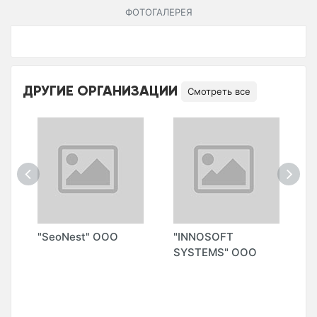
ФОТОГАЛЕРЕЯ
ДРУГИЕ ОРГАНИЗАЦИИ
Смотреть все
"SeoNest" ООО
"INNOSOFT
"
П)
SYSTEMS" ООО
S
М
А