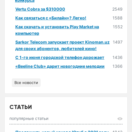
конкурса
Vertu Cobra за $310000
2549
Как связаться с «Билайн»? Легко!
1588
Как скачать и установить Play Market на
1552
компьютер
Sarkor Telecom запускает проект Kinoman.uz
1497
для своих абонентов, любителей кино!
С 1-го июня городской телефон дорожает
1436
«Beeline Club» дарит новогодние мелодии
1366
Все новости
СТАТЬИ
популярные статьи