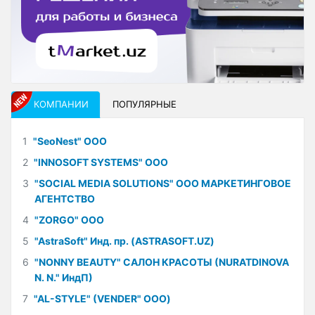
КОМПАНИИ
ПОПУЛЯРНЫЕ
1
"SeoNest" ООО
2
"INNOSOFT SYSTEMS" ООО
3
"SOCIAL MEDIA SOLUTIONS" ООО МАРКЕТИНГОВОЕ
АГЕНТСТВО
4
"ZORGO" ООО
5
"AstraSoft" Инд. пр. (ASTRASOFT.UZ)
6
"NONNY BEAUTY" САЛОН КРАСОТЫ (NURATDINOVA
N. N." ИндП)
7
"AL-STYLE" (VENDER" ООО)