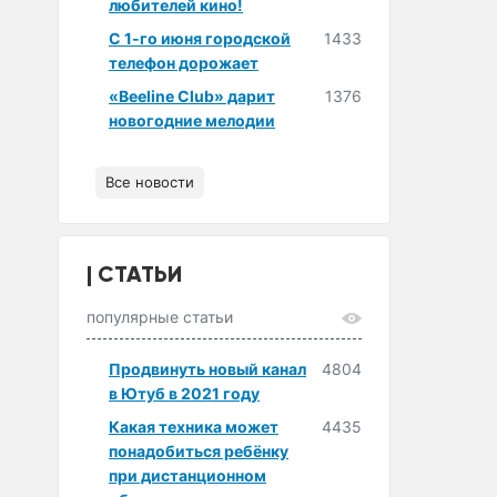
любителей кино!
С 1-го июня городской
1433
телефон дорожает
«Beeline Club» дарит
1376
новогодние мелодии
Все новости
СТАТЬИ
популярные статьи
Продвинуть новый канал
4804
в Ютуб в 2021 году
Какая техника может
4435
понадобиться ребёнку
при дистанционном