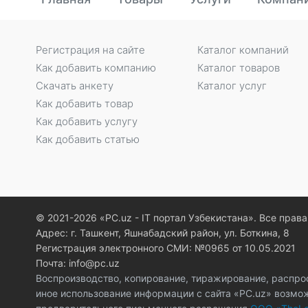
Регистрация на сайте
Каталог компаний
Как добавить компанию
Каталог товаров
Скачать анкету
Каталог услуг
Как добавить товар
Как добавить услугу
Как добавить статью
© 2021-2026 «PC.uz - IT портал Узбекистана». Все пра
Адрес: г. Ташкент, Яшнабадский район, ул. Боткина, 8
Регистрация электронного СМИ: №0965 от 10.05.2021
Почта: info@pc.uz
Воспроизводство, копирование, тиражирование, распро
иное использование информации с сайта «PC.uz» возмо