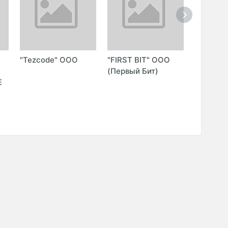
"Tezcode" ООО
"FIRST BIT" ООО
"PROGR
О
(Первый Бит)
MEDIA" 
Е
ООО)