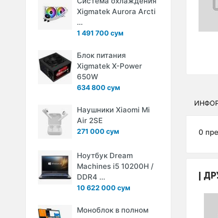
Система охлаждения
Xigmatek Aurora Arcti
...
1 491 700 сум
Блок питания
Xigmatek X-Power
650W
634 800 сум
ИНФО
Наушники Xiaomi Mi
Air 2SE
271 000 сум
0 пр
Ноутбук Dream
Machines i5 10200H /
ДР
DDR4 ...
10 622 000 сум
Моноблок в полном