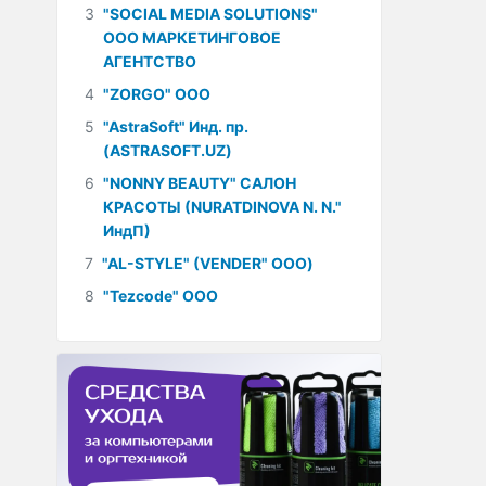
3
"SOCIAL MEDIA SOLUTIONS"
ООО МАРКЕТИНГОВОЕ
АГЕНТСТВО
4
"ZORGO" ООО
5
"AstraSoft" Инд. пр.
(ASTRASOFT.UZ)
6
"NONNY BEAUTY" САЛОН
КРАСОТЫ (NURATDINOVA N. N."
ИндП)
7
"AL-STYLE" (VENDER" ООО)
8
"Tezcode" ООО