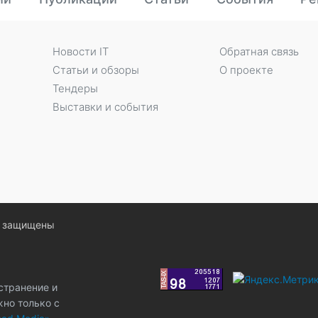
Новости IT
Обратная связь
Статьи и обзоры
О проекте
Тендеры
Выставки и события
ва защищены
странение и
жно только с