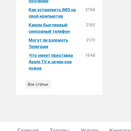
обучении
Как установить IMO на
3796
свой компьютер
Каким был первый
2195
сенсорный телефон
Могут ли взломать
2170
Телеграм
Что умеет приставка
1648
Apple TV и зачем она
нужна
Все статьи
Главная
Товары
Услуги
Компан