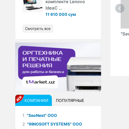
комплекте Lenovo
IdeaC ...
11 610 000 сум
Смотреть все
E
"MAKLAKOV" ИндП
"CELION" (XAVFSIZ
"Se
AB-
TARMOQ" ООО)
OO
КОМПАНИИ
ПОПУЛЯРНЫЕ
1
"SeoNest" ООО
2
"INNOSOFT SYSTEMS" ООО