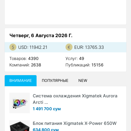
А
Четверг, 6 Августа 2026 Г.
USD: 11942.21
EUR: 13765.33
Товаров:
4390
Услуг:
49
Компаний:
2638
Публикаций:
15156
ВНИМАНИЕ
ПОПУЛЯРНЫЕ
NEW
Система охлаждения Xigmatek Aurora
Arcti ...
1 491 700 сум
Блок питания Xigmatek X-Power 650W
634 800 сум