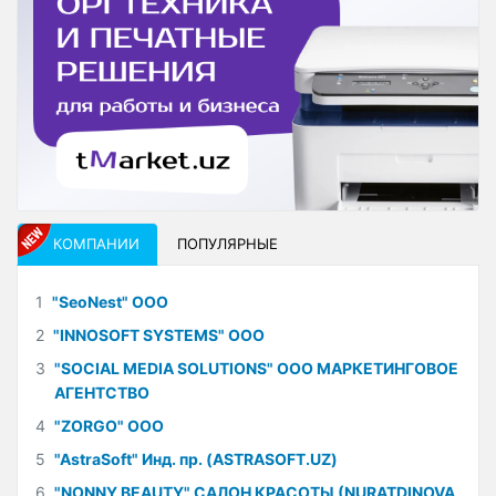
КОМПАНИИ
ПОПУЛЯРНЫЕ
1
"SeoNest" ООО
2
"INNOSOFT SYSTEMS" ООО
3
"SOCIAL MEDIA SOLUTIONS" ООО МАРКЕТИНГОВОЕ
АГЕНТСТВО
4
"ZORGO" ООО
5
"AstraSoft" Инд. пр. (ASTRASOFT.UZ)
6
"NONNY BEAUTY" САЛОН КРАСОТЫ (NURATDINOVA