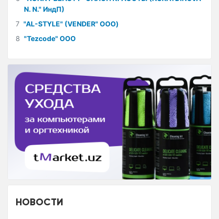
N. N." ИндП)
7
"AL-STYLE" (VENDER" ООО)
8
"Tezcode" ООО
НОВОСТИ