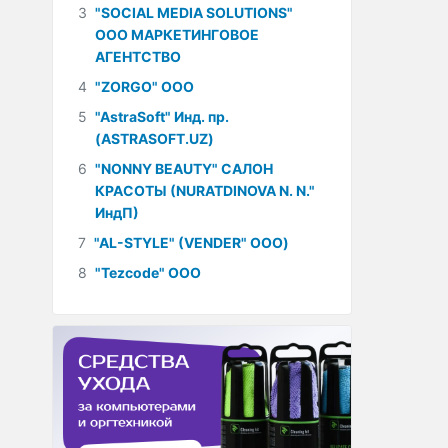
3
"SOCIAL MEDIA SOLUTIONS"
ООО МАРКЕТИНГОВОЕ
АГЕНТСТВО
4
"ZORGO" ООО
5
"AstraSoft" Инд. пр.
(ASTRASOFT.UZ)
6
"NONNY BEAUTY" САЛОН
КРАСОТЫ (NURATDINOVA N. N."
ИндП)
7
"AL-STYLE" (VENDER" ООО)
8
"Tezcode" ООО