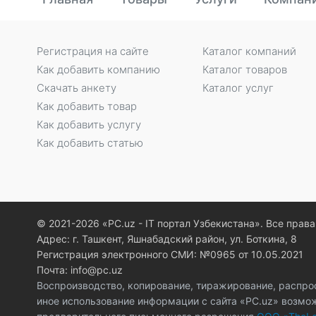
Регистрация на сайте
Каталог компаний
Как добавить компанию
Каталог товаров
Скачать анкету
Каталог услуг
Как добавить товар
Как добавить услугу
Как добавить статью
© 2021-2026 «PC.uz - IT портал Узбекистана». Все пра
Адрес: г. Ташкент, Яшнабадский район, ул. Боткина, 8
Регистрация электронного СМИ: №0965 от 10.05.2021
Почта: info@pc.uz
Воспроизводство, копирование, тиражирование, распро
иное использование информации с сайта «PC.uz» возмо