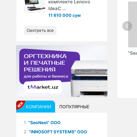
комплекте Lenovo
IdeaC ...
11 610 000 сум
Смотреть все
 ИндП
"CELION" (XAVFSIZ
"PROTOUCH"
"Se
TARMOQ" ООО)
(PROTOUCH UZ"
ООО)
КОМПАНИИ
ПОПУЛЯРНЫЕ
1
"SeoNest" ООО
2
"INNOSOFT SYSTEMS" ООО