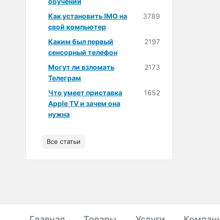
обучении
Как установить IMO на
3789
свой компьютер
Каким был первый
2197
сенсорный телефон
Могут ли взломать
2173
Телеграм
Что умеет приставка
1652
Apple TV и зачем она
нужна
Все статьи
Главная
Товары
Услуги
Компан