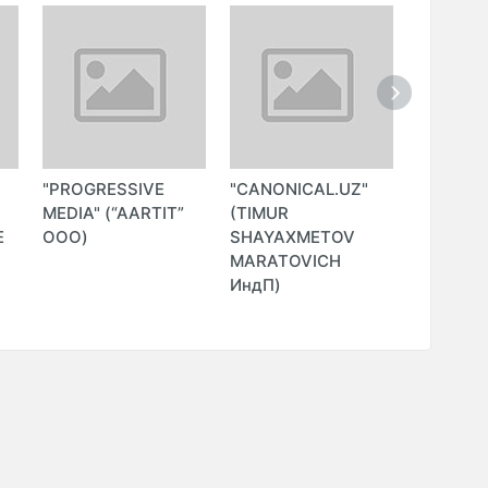
"PROGRESSIVE
"CANONICAL.UZ"
"SEO FI
О
MEDIA" (“AARTIT”
(TIMUR
Е
ООО)
SHAYAXMETOV
MARATOVICH
ИндП)