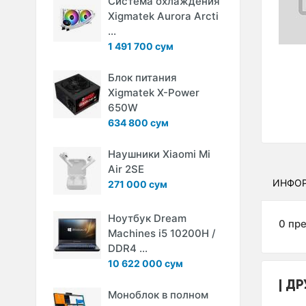
Система охлаждения
Xigmatek Aurora Arcti
...
1 491 700 сум
Блок питания
Xigmatek X-Power
650W
634 800 сум
Наушники Xiaomi Mi
Air 2SE
ИНФО
271 000 сум
Ноутбук Dream
0 пр
Machines i5 10200H /
DDR4 ...
10 622 000 сум
ДР
Моноблок в полном