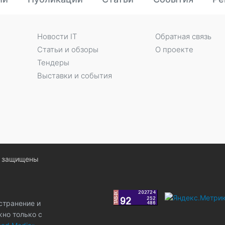
Новости IT
Обратная связь
Статьи и обзоры
О проекте
Тендеры
Выставки и события
ва защищены
странение и
жно только с