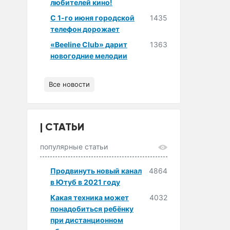
любителей кино!
С 1-го июня городской
1435
телефон дорожает
«Beeline Club» дарит
1363
новогодние мелодии
Все новости
СТАТЬИ
популярные статьи
Продвинуть новый канал
4864
в Ютуб в 2021 году
Какая техника может
4032
понадобиться ребёнку
при дистанционном