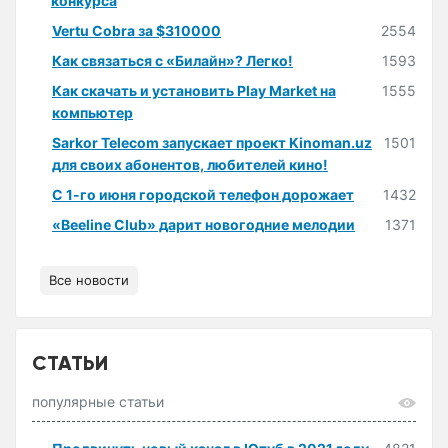
конкурса
Vertu Cobra за $310000
2554
Как связаться с «Билайн»? Легко!
1593
Как скачать и установить Play Market на
1555
компьютер
Sarkor Telecom запускает проект Kinoman.uz
1501
для своих абонентов, любителей кино!
С 1-го июня городской телефон дорожает
1432
«Beeline Club» дарит новогодние мелодии
1371
Все новости
СТАТЬИ
популярные статьи