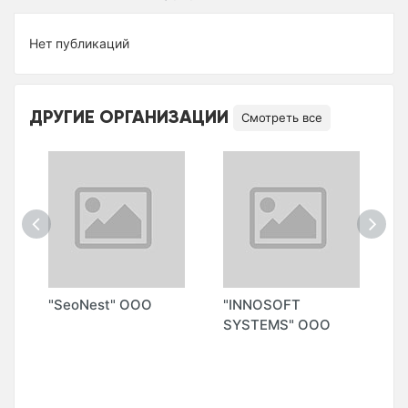
Нет публикаций
ДРУГИЕ ОРГАНИЗАЦИИ
Смотреть все
"SeoNest" ООО
"INNOSOFT
"
SYSTEMS" ООО
S
М
А