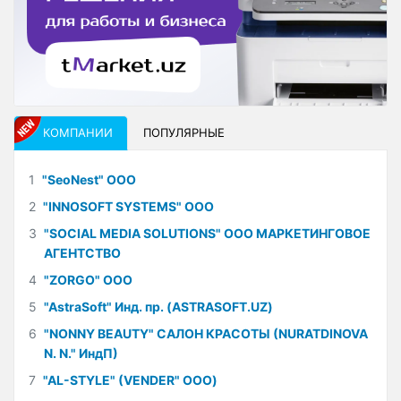
КОМПАНИИ
ПОПУЛЯРНЫЕ
1
"SeoNest" ООО
2
"INNOSOFT SYSTEMS" ООО
3
"SOCIAL MEDIA SOLUTIONS" ООО МАРКЕТИНГОВОЕ
АГЕНТСТВО
4
"ZORGO" ООО
5
"AstraSoft" Инд. пр. (ASTRASOFT.UZ)
6
"NONNY BEAUTY" САЛОН КРАСОТЫ (NURATDINOVA
N. N." ИндП)
7
"AL-STYLE" (VENDER" ООО)