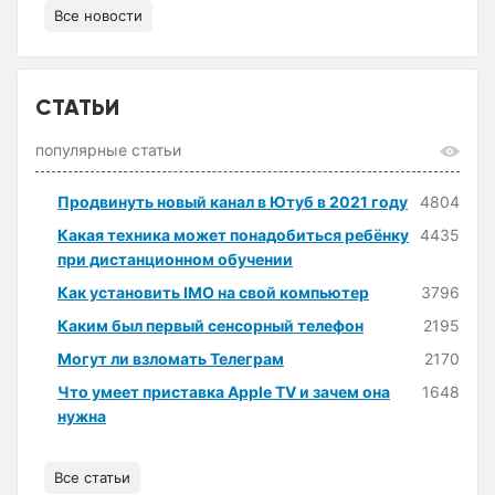
Все новости
СТАТЬИ
популярные статьи
Продвинуть новый канал в Ютуб в 2021 году
4804
Какая техника может понадобиться ребёнку
4435
при дистанционном обучении
Как установить IMO на свой компьютер
3796
Каким был первый сенсорный телефон
2195
Могут ли взломать Телеграм
2170
Что умеет приставка Apple TV и зачем она
1648
нужна
Все статьи