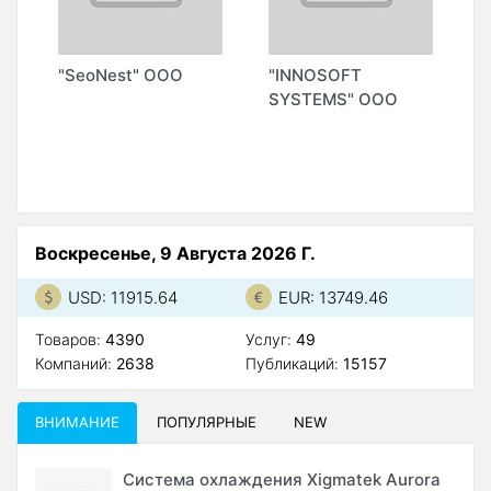
"SeoNest" ООО
"INNOSOFT
"
SYSTEMS" ООО
S
М
А
Воскресенье, 9 Августа 2026 Г.
USD: 11915.64
EUR: 13749.46
Товаров:
4390
Услуг:
49
Компаний:
2638
Публикаций:
15157
ВНИМАНИЕ
ПОПУЛЯРНЫЕ
NEW
Система охлаждения Xigmatek Aurora