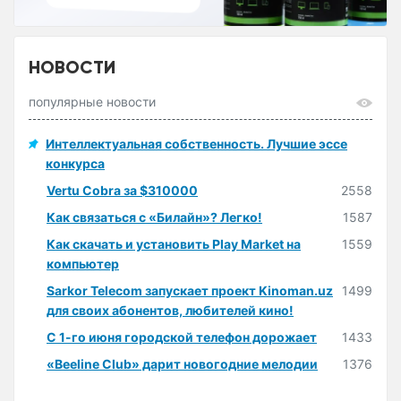
НОВОСТИ
популярные новости
Интеллектуальная собственность. Лучшие эссе
конкурса
Vertu Cobra за $310000
2558
Как связаться с «Билайн»? Легко!
1587
Как скачать и установить Play Market на
1559
компьютер
Sarkor Telecom запускает проект Kinoman.uz
1499
для своих абонентов, любителей кино!
С 1-го июня городской телефон дорожает
1433
«Beeline Club» дарит новогодние мелодии
1376