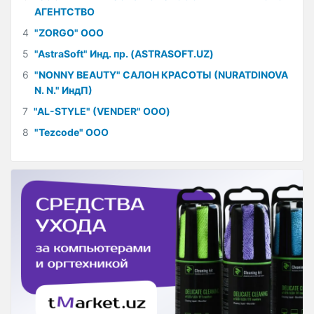
АГЕНТСТВО
4
"ZORGO" ООО
5
"AstraSoft" Инд. пр. (ASTRASOFT.UZ)
6
"NONNY BEAUTY" САЛОН КРАСОТЫ (NURATDINOVA
N. N." ИндП)
7
"AL-STYLE" (VENDER" ООО)
8
"Tezcode" ООО