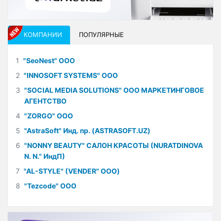
КОМПАНИИ
ПОПУЛЯРНЫЕ
1
"SeoNest" ООО
2
"INNOSOFT SYSTEMS" ООО
3
"SOCIAL MEDIA SOLUTIONS" ООО МАРКЕТИНГОВОЕ
АГЕНТСТВО
4
"ZORGO" ООО
5
"AstraSoft" Инд. пр. (ASTRASOFT.UZ)
6
"NONNY BEAUTY" САЛОН КРАСОТЫ (NURATDINOVA
N. N." ИндП)
7
"AL-STYLE" (VENDER" ООО)
8
"Tezcode" ООО