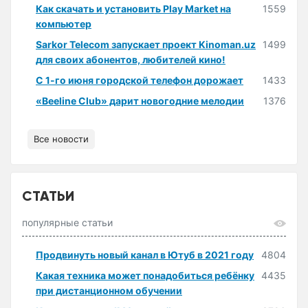
Как скачать и установить Play Market на
1559
компьютер
Sarkor Telecom запускает проект Kinoman.uz
1499
для своих абонентов, любителей кино!
С 1-го июня городской телефон дорожает
1433
«Beeline Club» дарит новогодние мелодии
1376
Все новости
СТАТЬИ
популярные статьи
Продвинуть новый канал в Ютуб в 2021 году
4804
Какая техника может понадобиться ребёнку
4435
при дистанционном обучении