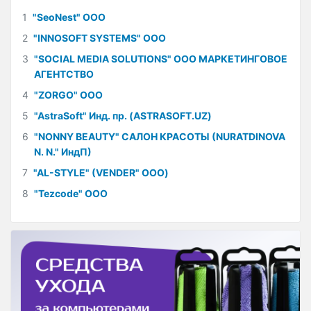
1
"SeoNest" ООО
2
"INNOSOFT SYSTEMS" ООО
3
"SOCIAL MEDIA SOLUTIONS" ООО МАРКЕТИНГОВОЕ
АГЕНТСТВО
4
"ZORGO" ООО
5
"AstraSoft" Инд. пр. (ASTRASOFT.UZ)
6
"NONNY BEAUTY" САЛОН КРАСОТЫ (NURATDINOVA
N. N." ИндП)
7
"AL-STYLE" (VENDER" ООО)
8
"Tezcode" ООО