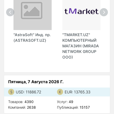
"AstraSoft" Инд. пр.
"TMARKET.UZ"
"
(ASTRASOFT.UZ)
КОМПЬЮТЕРНЫЙ
И
МАГАЗИН (MIRADA
NETWORK GROUP
ООО)
Пятница, 7 Августа 2026 Г.
USD: 11886.72
EUR: 13765.33
Товаров:
4390
Услуг:
49
Компаний:
2638
Публикаций:
15157