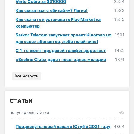
Vertu Cobra за $310000
2554
Как связаться с «Билайн»? Легко!
1593
Как скачать и установить Play Market на
1555
компьютер
Sarkor Telecom запускает проект Kinoman.uz
1501
для своих абонентов, любителей кино!
С 1-го июня городской телефон дорожает
1432
«Beeline Club» дарит новогодние мелодии
1371
Все новости
СТАТЬИ
популярные статьи
Продвинуть новый канал в Ютуб в 2021 году
4804