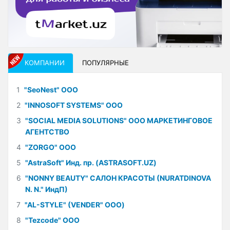
КОМПАНИИ
ПОПУЛЯРНЫЕ
1
"SeoNest" ООО
2
"INNOSOFT SYSTEMS" ООО
3
"SOCIAL MEDIA SOLUTIONS" ООО МАРКЕТИНГОВОЕ
АГЕНТСТВО
4
"ZORGO" ООО
5
"AstraSoft" Инд. пр. (ASTRASOFT.UZ)
6
"NONNY BEAUTY" САЛОН КРАСОТЫ (NURATDINOVA
N. N." ИндП)
7
"AL-STYLE" (VENDER" ООО)
8
"Tezcode" ООО