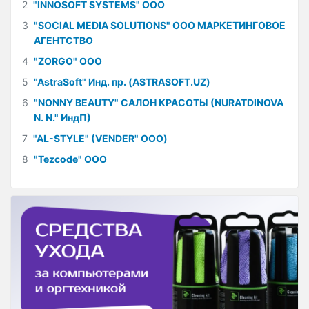
2
"INNOSOFT SYSTEMS" ООО
3
"SOCIAL MEDIA SOLUTIONS" ООО МАРКЕТИНГОВОЕ
АГЕНТСТВО
4
"ZORGO" ООО
5
"AstraSoft" Инд. пр. (ASTRASOFT.UZ)
6
"NONNY BEAUTY" САЛОН КРАСОТЫ (NURATDINOVA
N. N." ИндП)
7
"AL-STYLE" (VENDER" ООО)
8
"Tezcode" ООО