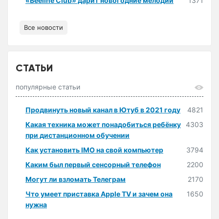
«Beeline Club» дарит новогодние мелодии
1371
Все новости
СТАТЬИ
популярные статьи
Продвинуть новый канал в Ютуб в 2021 году
4821
Какая техника может понадобиться ребёнку
4303
при дистанционном обучении
Как установить IMO на свой компьютер
3794
Каким был первый сенсорный телефон
2200
Могут ли взломать Телеграм
2170
Что умеет приставка Apple TV и зачем она
1650
нужна