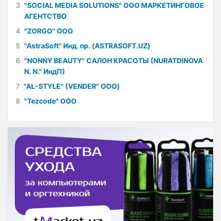
3
"SOCIAL MEDIA SOLUTIONS" ООО МАРКЕТИНГОВОЕ
АГЕНТСТВО
4
"ZORGO" ООО
5
"AstraSoft" Инд. пр. (ASTRASOFT.UZ)
6
"NONNY BEAUTY" САЛОН КРАСОТЫ (NURATDINOVA
N. N." ИндП)
7
"AL-STYLE" (VENDER" ООО)
8
"Tezcode" ООО