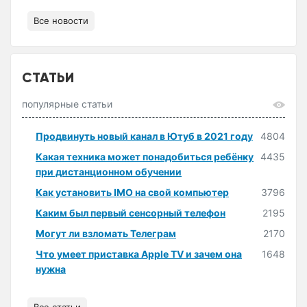
Все новости
СТАТЬИ
популярные статьи
Продвинуть новый канал в Ютуб в 2021 году
4804
Какая техника может понадобиться ребёнку
4435
при дистанционном обучении
Как установить IMO на свой компьютер
3796
Каким был первый сенсорный телефон
2195
Могут ли взломать Телеграм
2170
Что умеет приставка Apple TV и зачем она
1648
нужна