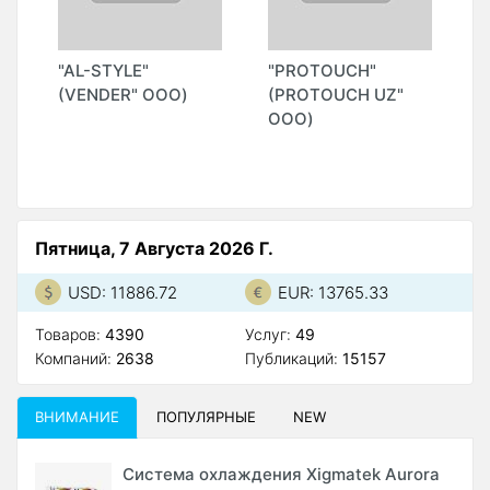
"AL-STYLE"
"PROTOUCH"
"
Н
(VENDER" ООО)
(PROTOUCH UZ"
L
ООО)
G
Пятница, 7 Августа 2026 Г.
USD: 11886.72
EUR: 13765.33
Товаров:
4390
Услуг:
49
Компаний:
2638
Публикаций:
15157
ВНИМАНИЕ
ПОПУЛЯРНЫЕ
NEW
Система охлаждения Xigmatek Aurora