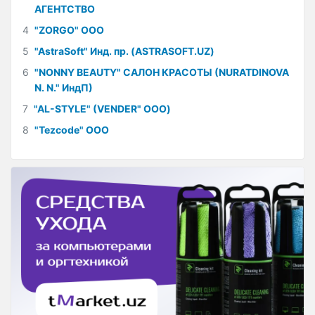
АГЕНТСТВО
4
"ZORGO" ООО
5
"AstraSoft" Инд. пр. (ASTRASOFT.UZ)
6
"NONNY BEAUTY" САЛОН КРАСОТЫ (NURATDINOVA
N. N." ИндП)
7
"AL-STYLE" (VENDER" ООО)
8
"Tezcode" ООО