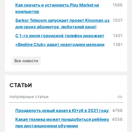
Как скачать и установить Play Market на
1566
компьютер
Sarkor Telecom запускает проект Kinoman.uz
1507
для своих абонентов, любителей кино!
С 1-го июня городской телефон дорожает
1431
«Beeline Club» дарит новогодние мелодии
1381
Все новости
СТАТЬИ
популярные статьи
Продвинуть новый канал в Ютуб в 2021 году
4768
Какая техника может понадобиться ребёнку
4556
при дистанционном обучении