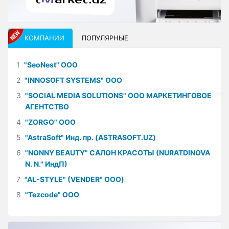
КОМПАНИИ
ПОПУЛЯРНЫЕ
1
"SeoNest" ООО
2
"INNOSOFT SYSTEMS" ООО
3
"SOCIAL MEDIA SOLUTIONS" ООО МАРКЕТИНГОВОЕ
АГЕНТСТВО
4
"ZORGO" ООО
5
"AstraSoft" Инд. пр. (ASTRASOFT.UZ)
6
"NONNY BEAUTY" САЛОН КРАСОТЫ (NURATDINOVA
N. N." ИндП)
7
"AL-STYLE" (VENDER" ООО)
8
"Tezcode" ООО