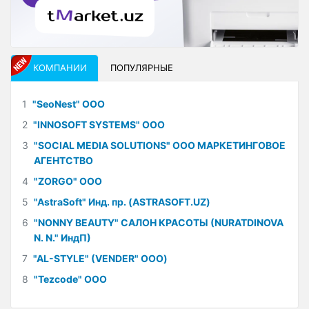
КОМПАНИИ
ПОПУЛЯРНЫЕ
1
"SeoNest" ООО
2
"INNOSOFT SYSTEMS" ООО
3
"SOCIAL MEDIA SOLUTIONS" ООО МАРКЕТИНГОВОЕ
АГЕНТСТВО
4
"ZORGO" ООО
5
"AstraSoft" Инд. пр. (ASTRASOFT.UZ)
6
"NONNY BEAUTY" САЛОН КРАСОТЫ (NURATDINOVA
N. N." ИндП)
7
"AL-STYLE" (VENDER" ООО)
8
"Tezcode" ООО