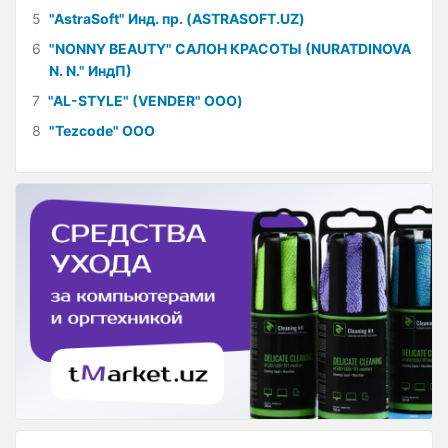
5
"AstraSoft" Инд. пр. (ASTRASOFT.UZ)
6
"NONNY BEAUTY" САЛОН КРАСОТЫ (NURATDINOVA
N. N." ИндП)
7
"AL-STYLE" (VENDER" ООО)
8
"Tezcode" ООО