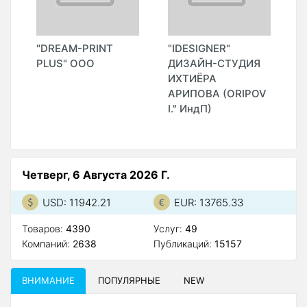
"
"DREAM-PRINT
"IDESIGNER"
"
)
PLUS" ООО
ДИЗАЙН-СТУДИЯ
Ф
ИХТИЁРА
(
АРИПОВА (ORIPOV
I." ИндП)
Четверг, 6 Августа 2026 Г.
USD: 11942.21
EUR: 13765.33
Товаров:
4390
Услуг:
49
Компаний:
2638
Публикаций:
15157
ВНИМАНИЕ
ПОПУЛЯРНЫЕ
NEW