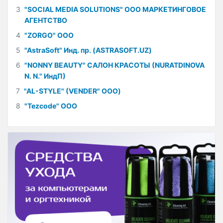
3
"SOCIAL MEDIA SOLUTIONS" ООО МАРКЕТИНГОВОЕ
АГЕНТСТВО
4
"ZORGO" ООО
5
"AstraSoft" Инд. пр. (ASTRASOFT.UZ)
6
"NONNY BEAUTY" САЛОН КРАСОТЫ (NURATDINOVA
N. N." ИндП)
7
"AL-STYLE" (VENDER" ООО)
8
"Tezcode" ООО