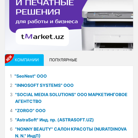
КОМПАНИИ
ПОПУЛЯРНЫЕ
1
"SeoNest" ООО
2
"INNOSOFT SYSTEMS" ООО
3
"SOCIAL MEDIA SOLUTIONS" ООО МАРКЕТИНГОВОЕ
АГЕНТСТВО
4
"ZORGO" ООО
5
"AstraSoft" Инд. пр. (ASTRASOFT.UZ)
6
"NONNY BEAUTY" САЛОН КРАСОТЫ (NURATDINOVA
N. N." ИндП)