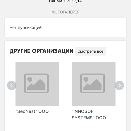
СХЕМА ПРОЕЗДА
ФОТОГАЛЕРЕЯ
Нет публикаций
ДРУГИЕ ОРГАНИЗАЦИИ
Смотреть все
"SeoNest" ООО
"INNOSOFT
"
SYSTEMS" ООО
S
М
А