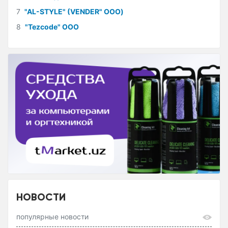
7
"AL-STYLE" (VENDER" ООО)
8
"Tezcode" ООО
НОВОСТИ
популярные новости