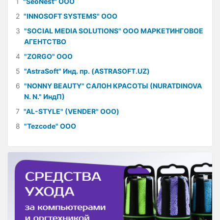
1
"SeoNest" ООО
2
"INNOSOFT SYSTEMS" ООО
3
"SOCIAL MEDIA SOLUTIONS" ООО МАРКЕТИНГОВОЕ
АГЕНТСТВО
4
"ZORGO" ООО
5
"AstraSoft" Инд. пр. (ASTRASOFT.UZ)
6
"NONNY BEAUTY" САЛОН КРАСОТЫ (NURATDINOVA
N. N." ИндП)
7
"AL-STYLE" (VENDER" ООО)
8
"Tezcode" ООО