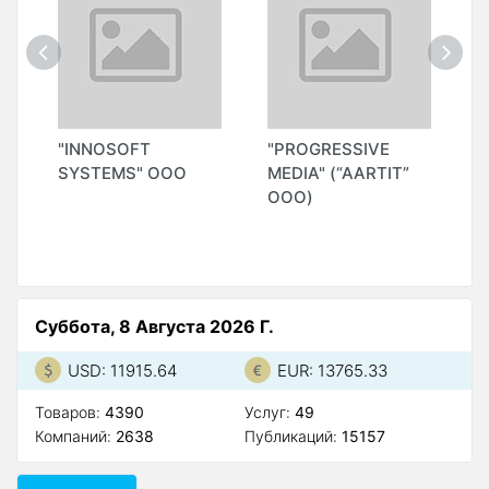
ОО
"INNOSOFT
"PROGRESSIVE
"
SYSTEMS" ООО
MEDIA" (“AARTIT”
T
ООО)
Суббота, 8 Августа 2026 Г.
USD: 11915.64
EUR: 13765.33
Товаров:
4390
Услуг:
49
Компаний:
2638
Публикаций:
15157