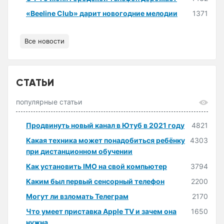
«Beeline Club» дарит новогодние мелодии
1371
Все новости
СТАТЬИ
популярные статьи
Продвинуть новый канал в Ютуб в 2021 году
4821
Какая техника может понадобиться ребёнку
4303
при дистанционном обучении
Как установить IMO на свой компьютер
3794
Каким был первый сенсорный телефон
2200
Могут ли взломать Телеграм
2170
Что умеет приставка Apple TV и зачем она
1650
нужна