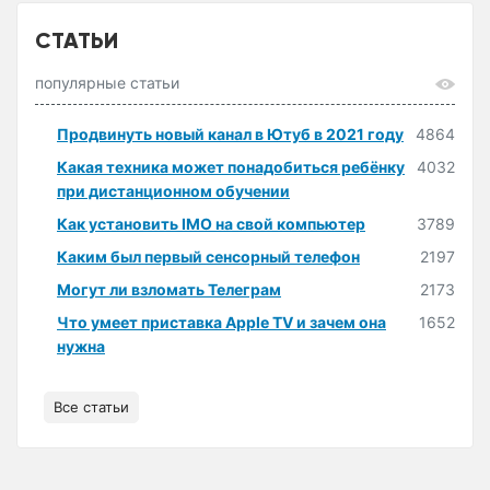
СТАТЬИ
популярные статьи
Продвинуть новый канал в Ютуб в 2021 году
4864
Какая техника может понадобиться ребёнку
4032
при дистанционном обучении
Как установить IMO на свой компьютер
3789
Каким был первый сенсорный телефон
2197
Могут ли взломать Телеграм
2173
Что умеет приставка Apple TV и зачем она
1652
нужна
Все статьи