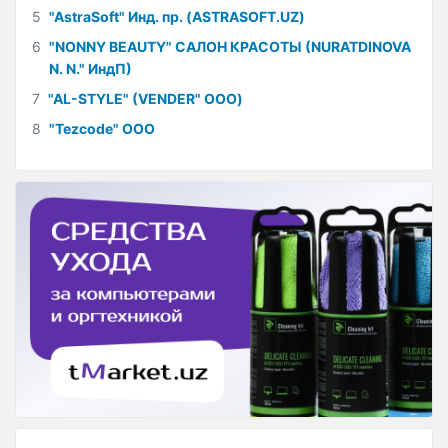
5
"AstraSoft" Инд. пр. (ASTRASOFT.UZ)
6
"NONNY BEAUTY" САЛОН КРАСОТЫ (NURATDINOVA
N. N." ИндП)
7
"AL-STYLE" (VENDER" ООО)
8
"Tezcode" ООО