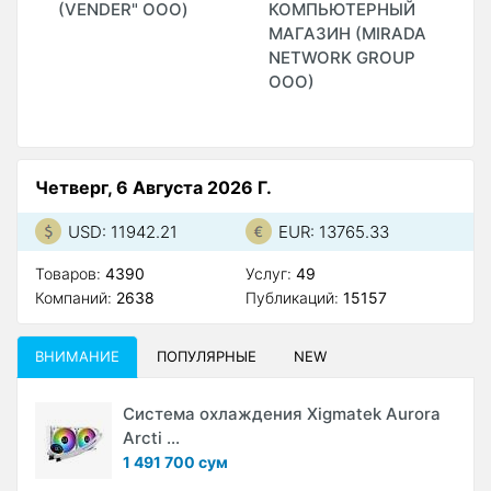
(VENDER" ООО)
КОМПЬЮТЕРНЫЙ
T
МАГАЗИН (MIRADA
G
NETWORK GROUP
(
ООО)
Четверг, 6 Августа 2026 Г.
USD: 11942.21
EUR: 13765.33
Товаров:
4390
Услуг:
49
Компаний:
2638
Публикаций:
15157
ВНИМАНИЕ
ПОПУЛЯРНЫЕ
NEW
Система охлаждения Xigmatek Aurora
Arcti ...
1 491 700 сум