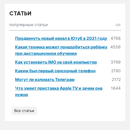
СТАТЬИ
популярные статьи
Продвинуть новый канал в Ютуб в 2021 году
4768
Какая техника может понадобиться ребёнку
4556
при дистанционном обучении
Как установить IMO на свой компьютер
3799
Каким был первый сенсорный телефон
2190
Могут ли взломать Телеграм
2172
Что умеет приставка Apple TV и зачем она
1644
нужна
Все статьи