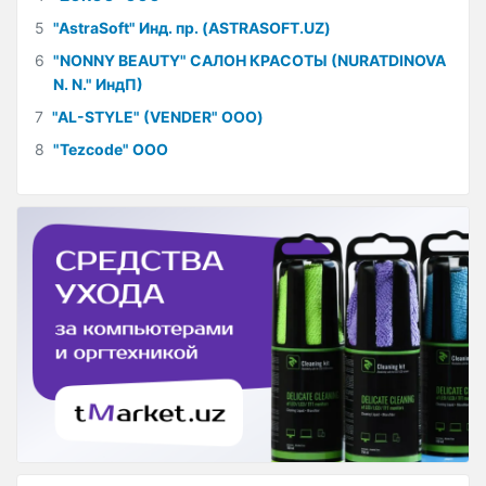
5
"AstraSoft" Инд. пр. (ASTRASOFT.UZ)
6
"NONNY BEAUTY" САЛОН КРАСОТЫ (NURATDINOVA
N. N." ИндП)
7
"AL-STYLE" (VENDER" ООО)
8
"Tezcode" ООО