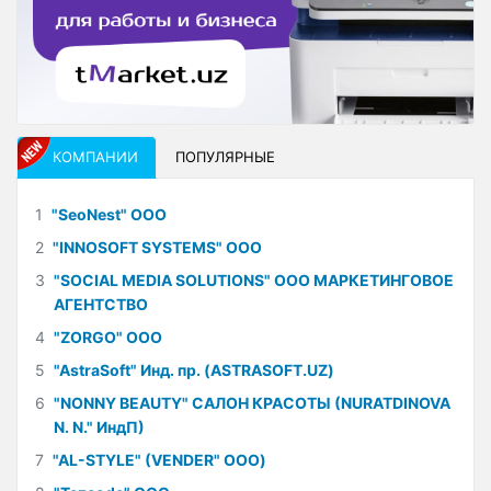
КОМПАНИИ
ПОПУЛЯРНЫЕ
1
"SeoNest" ООО
2
"INNOSOFT SYSTEMS" ООО
3
"SOCIAL MEDIA SOLUTIONS" ООО МАРКЕТИНГОВОЕ
АГЕНТСТВО
4
"ZORGO" ООО
5
"AstraSoft" Инд. пр. (ASTRASOFT.UZ)
6
"NONNY BEAUTY" САЛОН КРАСОТЫ (NURATDINOVA
N. N." ИндП)
7
"AL-STYLE" (VENDER" ООО)