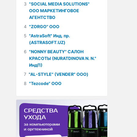
3
"SOCIAL MEDIA SOLUTIONS"
ООО МАРКЕТИНГОВОЕ
АГЕНТСТВО
4
"ZORGO" ООО
5
"AstraSoft" Инд. пр.
(ASTRASOFT.UZ)
6
"NONNY BEAUTY" САЛОН
КРАСОТЫ (NURATDINOVA N. N."
ИндП)
7
"AL-STYLE" (VENDER" ООО)
8
"Tezcode" ООО