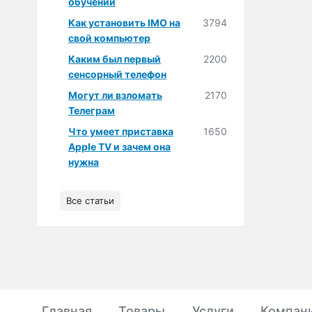
обучении
Как установить IMO на
3794
свой компьютер
Каким был первый
2200
сенсорный телефон
Могут ли взломать
2170
Телеграм
Что умеет приставка
1650
Apple TV и зачем она
нужна
Все статьи
Главная
Товары
Услуги
Компан