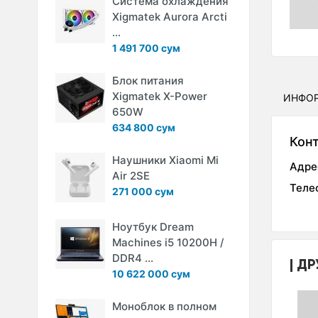
Система охлаждения
Xigmatek Aurora Arcti
...
1 491 700 сум
Блок питания
Xigmatek X-Power
ИНФО
650W
634 800 сум
Кон
Наушники Xiaomi Mi
Адре
Air 2SE
Теле
271 000 сум
Ноутбук Dream
Machines i5 10200H /
DDR4 ...
ДР
10 622 000 сум
Моноблок в полном