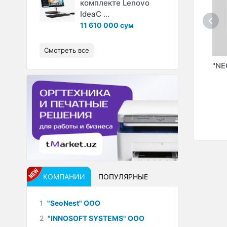
комплекте Lenovo
IdeaC ...
11 610 000 сум
Смотреть все
"ELITE LANDSCAPE"
"HVAN DESIGN &
"N
УДИЯ
ООО САДОВЫЙ
ARCHITECTURE"
ЦЕНТР (ELITE
(XVAN A.Y." ИндП)
RIPOV
LANDSHAFT" ООО)
КОМПАНИИ
ПОПУЛЯРНЫЕ
1
"SeoNest" ООО
2
"INNOSOFT SYSTEMS" ООО