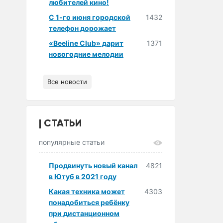
любителей кино!
С 1-го июня городской
1432
телефон дорожает
«Beeline Club» дарит
1371
новогодние мелодии
Все новости
СТАТЬИ
популярные статьи
Продвинуть новый канал
4821
в Ютуб в 2021 году
Какая техника может
4303
понадобиться ребёнку
при дистанционном