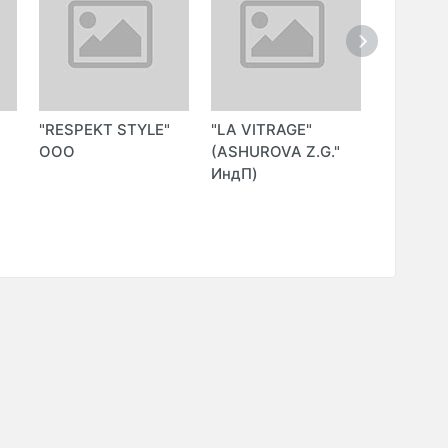
"RESPEKT STYLE"
"LA VITRAGE"
"AQUA L
ООО
(ASHUROVA Z.G."
ТМ (ART
ИндП)