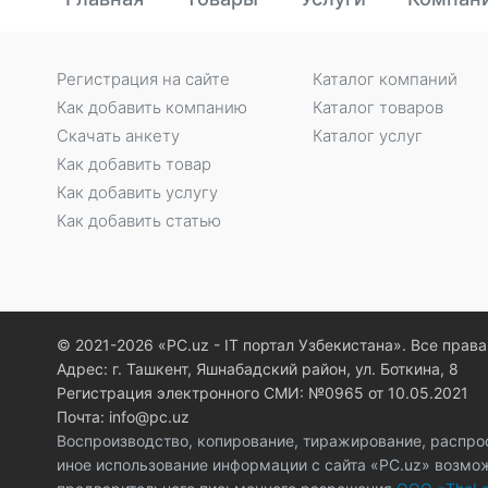
Регистрация на сайте
Каталог компаний
Как добавить компанию
Каталог товаров
Скачать анкету
Каталог услуг
Как добавить товар
Как добавить услугу
Как добавить статью
© 2021-2026 «PC.uz - IT портал Узбекистана». Все пра
Адрес: г. Ташкент, Яшнабадский район, ул. Боткина, 8
Регистрация электронного СМИ: №0965 от 10.05.2021
Почта: info@pc.uz
Воспроизводство, копирование, тиражирование, распро
иное использование информации с сайта «PC.uz» возмо