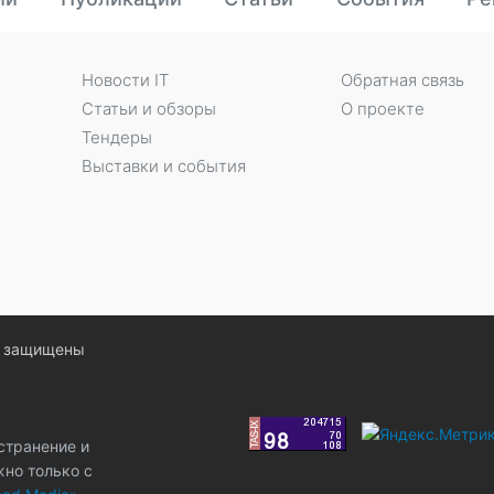
Новости IT
Обратная связь
Статьи и обзоры
О проекте
Тендеры
Выставки и события
ва защищены
странение и
жно только с