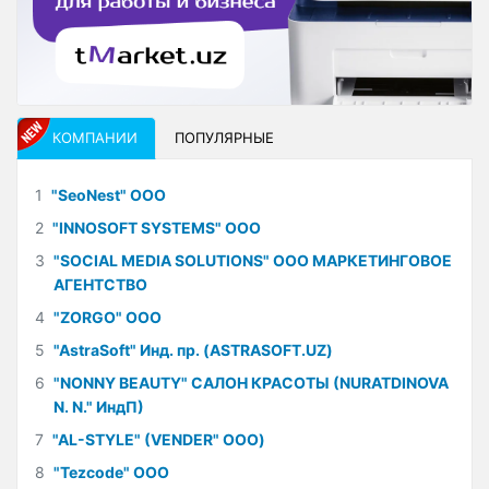
КОМПАНИИ
ПОПУЛЯРНЫЕ
1
"SeoNest" ООО
2
"INNOSOFT SYSTEMS" ООО
3
"SOCIAL MEDIA SOLUTIONS" ООО МАРКЕТИНГОВОЕ
АГЕНТСТВО
4
"ZORGO" ООО
5
"AstraSoft" Инд. пр. (ASTRASOFT.UZ)
6
"NONNY BEAUTY" САЛОН КРАСОТЫ (NURATDINOVA
N. N." ИндП)
7
"AL-STYLE" (VENDER" ООО)
8
"Tezcode" ООО