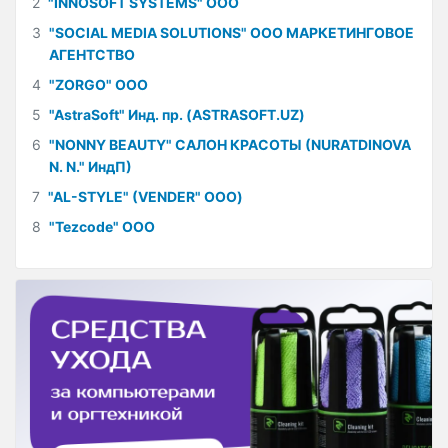
2
"INNOSOFT SYSTEMS" ООО
3
"SOCIAL MEDIA SOLUTIONS" ООО МАРКЕТИНГОВОЕ
АГЕНТСТВО
4
"ZORGO" ООО
5
"AstraSoft" Инд. пр. (ASTRASOFT.UZ)
6
"NONNY BEAUTY" САЛОН КРАСОТЫ (NURATDINOVA
N. N." ИндП)
7
"AL-STYLE" (VENDER" ООО)
8
"Tezcode" ООО