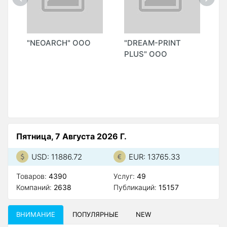
"NEOARCH" OOO
"DREAM-PRINT
"
PLUS" ООО
Пятница, 7 Августа 2026 Г.
USD: 11886.72
EUR: 13765.33
Товаров:
4390
Услуг:
49
Компаний:
2638
Публикаций:
15157
ВНИМАНИЕ
ПОПУЛЯРНЫЕ
NEW