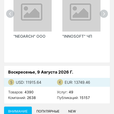
T
"NEOARCH" OOO
"INNOSOFT" ЧП
"
Воскресенье, 9 Августа 2026 Г.
USD: 11915.64
EUR: 13749.46
Товаров:
4390
Услуг:
49
Компаний:
2638
Публикаций:
15157
ВНИМАНИЕ
ПОПУЛЯРНЫЕ
NEW