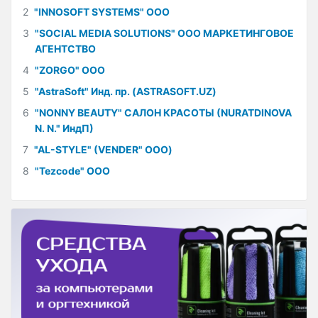
2
"INNOSOFT SYSTEMS" ООО
3
"SOCIAL MEDIA SOLUTIONS" ООО МАРКЕТИНГОВОЕ
АГЕНТСТВО
4
"ZORGO" ООО
5
"AstraSoft" Инд. пр. (ASTRASOFT.UZ)
6
"NONNY BEAUTY" САЛОН КРАСОТЫ (NURATDINOVA
N. N." ИндП)
7
"AL-STYLE" (VENDER" ООО)
8
"Tezcode" ООО