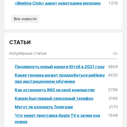
«Beeline Club» дарит новогодние мелодии
1376
Все новости
СТАТЬИ
популярные статьи
Продвинуть новый канал в Ютуб в 2021 году
4804
Какая техника может понадобиться ребёнку
4435
при дистанционном обучении
Как установить IMO на свой компьютер
3796
Каким был первый сенсорный телефон
2195
Могут ли взломать Телеграм
2170
Что умеет приставка Apple TV и зачем она
1648
нужна