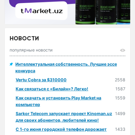
НОВОСТИ
популярные новости
Интеллектуальная собственность. Лучшие эссе
конкурса
Vertu Cobra за $310000
2558
Как связаться с «Билайн»? Легко!
1587
Как скачать и установить Play Market на
1559
компьютер
Sarkor Telecom запускает проект Kinoman.uz
1499
для своих абонентов, любителей кино!
С 1-го июня городской телефон дорожает
1433