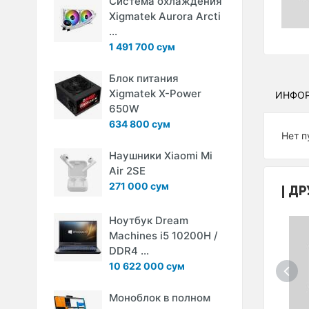
Система охлаждения
Xigmatek Aurora Arcti
...
1 491 700 сум
Блок питания
Xigmatek X-Power
ИНФО
650W
634 800 сум
Нет п
Наушники Xiaomi Mi
Air 2SE
271 000 сум
ДР
Ноутбук Dream
Machines i5 10200H /
DDR4 ...
10 622 000 сум
Моноблок в полном