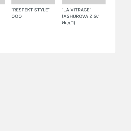
"RESPEKT STYLE"
"LA VITRAGE"
"IDESIG
ООО
(ASHUROVA Z.G."
ДИЗАЙН
ИндП)
ИХТИЁР
АРИПОВ
I." ИндП)