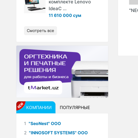
комплекте Lenovo
IdeaC ...
LE"
"ZAMIN ISTIQLOL
"CITY DESIGN
"N
11 610 000 сум
QURILISH ILMIY-
GROUP" ООО
LOYIHA MARКAZI"
ООО
Смотреть все
КОМПАНИИ
ПОПУЛЯРНЫЕ
1
"SeoNest" ООО
2
"INNOSOFT SYSTEMS" ООО