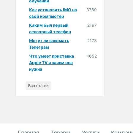
обучении
Как установить IMO на
3789
свой компьютер
Каким был первый
2197
сенсорный телефон
Могут ли взломать
2173
Телеграм
Что умеет приставка
1652
Apple TV и зачем она
нужна
Все статьи
Главная
Товары
Услуги
Компан