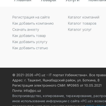
Регистрация на сайте
Каталог компаний
Как добавить компанию
Каталог товаров
Скачать анкету
Каталог услуг
Как добавить товар
Как добавить услугу
Как добавить статью
© 2021-2026 «PC.uz - IT портал Узбекистана». Все пра
Адрес: г. Ташкент, Яшнабадский район, ул. Боткина, 8
Регистрация электронного СМИ: №0965 от 10.05.2021
Почта: info@pc.uz
Воспроизводство, копирование, тиражирование, распро
иное использование информации с сайта «PC.uz» возмо