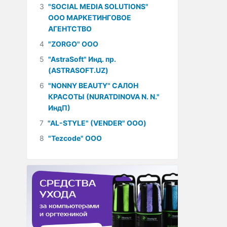
3
"SOCIAL MEDIA SOLUTIONS"
ООО МАРКЕТИНГОВОЕ
АГЕНТСТВО
4
"ZORGO" ООО
5
"AstraSoft" Инд. пр.
(ASTRASOFT.UZ)
6
"NONNY BEAUTY" САЛОН
КРАСОТЫ (NURATDINOVA N. N."
ИндП)
7
"AL-STYLE" (VENDER" ООО)
8
"Tezcode" ООО