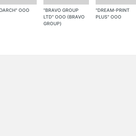
EOARCH" OOO
"BRAVO GROUP
"DREAM-PRINT
LTD" ООО (BRAVO
PLUS" ООО
GROUP)