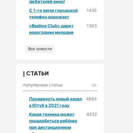
любителей кино!
С 1-го июня городской
1435
телефон дорожает
«Beeline Club» дарит
1363
новогодние мелодии
Все новости
СТАТЬИ
популярные статьи
Продвинуть новый канал
4864
в Ютуб в 2021 году
Какая техника может
4032
понадобиться ребёнку
при дистанционном