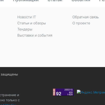
Новости IT
Обратная связь
Статьи и обзоры
О проекте
Тендеры
Выставки и события
ва защищены
странение и
жно только с