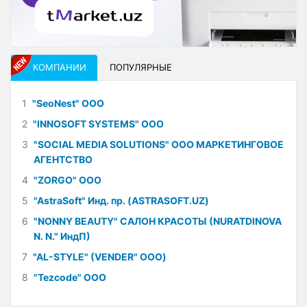
КОМПАНИИ
ПОПУЛЯРНЫЕ
1
"SeoNest" ООО
2
"INNOSOFT SYSTEMS" ООО
3
"SOCIAL MEDIA SOLUTIONS" ООО МАРКЕТИНГОВОЕ
АГЕНТСТВО
4
"ZORGO" ООО
5
"AstraSoft" Инд. пр. (ASTRASOFT.UZ)
6
"NONNY BEAUTY" САЛОН КРАСОТЫ (NURATDINOVA
N. N." ИндП)
7
"AL-STYLE" (VENDER" ООО)
8
"Tezcode" ООО