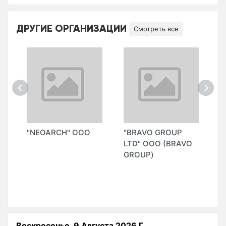
ДРУГИЕ ОРГАНИЗАЦИИ
Смотреть все
"NEOARCH" OOO
"BRAVO GROUP
"
LTD" ООО (BRAVO
P
GROUP)
Воскресенье, 9 Августа 2026 Г.