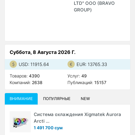
LTD" ООО (BRAVO
P
GROUP)
Суббота, 8 Августа 2026 Г.
USD: 11915.64
EUR: 13765.33
Товаров:
4390
Услуг:
49
Компаний:
2638
Публикаций:
15157
ВНИМАНИЕ
ПОПУЛЯРНЫЕ
NEW
Система охлаждения Xigmatek Aurora
Arcti ...
1 491 700 сум