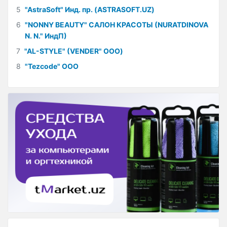
5
"AstraSoft" Инд. пр. (ASTRASOFT.UZ)
6
"NONNY BEAUTY" САЛОН КРАСОТЫ (NURATDINOVA
N. N." ИндП)
7
"AL-STYLE" (VENDER" ООО)
8
"Tezcode" ООО