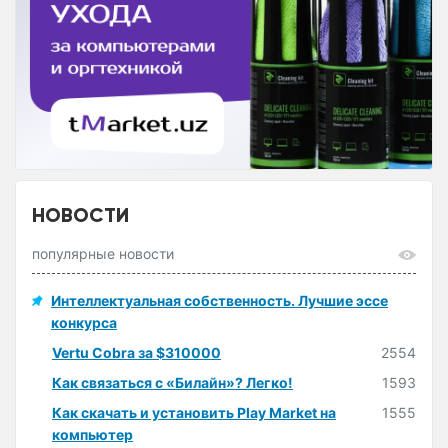
НОВОСТИ
популярные новости
Интеллектуальная собственность. Лучшие эссе
конкурса
Vertu Cobra за $310000
2554
Как связаться с «Билайн»? Легко!
1593
Как скачать и установить Play Market на
1555
компьютер