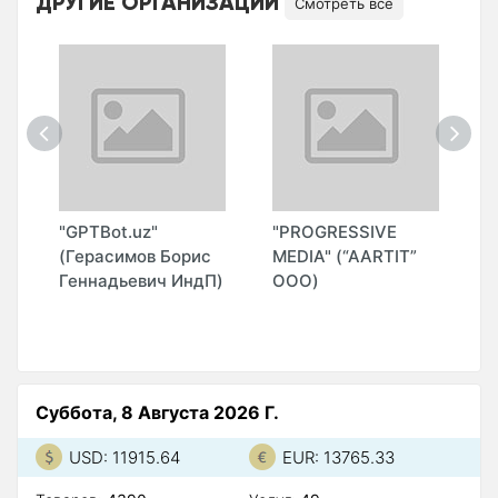
ДРУГИЕ ОРГАНИЗАЦИИ
Смотреть все
"GPTBot.uz"
"PROGRESSIVE
"
(Герасимов Борис
MEDIA" (“AARTIT”
П
Геннадьевич ИндП)
ООО)
Суббота, 8 Августа 2026 Г.
USD: 11915.64
EUR: 13765.33