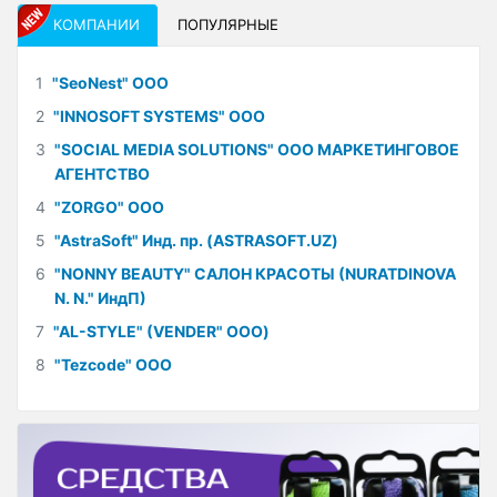
КОМПАНИИ
ПОПУЛЯРНЫЕ
1
"SeoNest" ООО
2
"INNOSOFT SYSTEMS" ООО
3
"SOCIAL MEDIA SOLUTIONS" ООО МАРКЕТИНГОВОЕ
АГЕНТСТВО
4
"ZORGO" ООО
5
"AstraSoft" Инд. пр. (ASTRASOFT.UZ)
6
"NONNY BEAUTY" САЛОН КРАСОТЫ (NURATDINOVA
N. N." ИндП)
7
"AL-STYLE" (VENDER" ООО)
8
"Tezcode" ООО