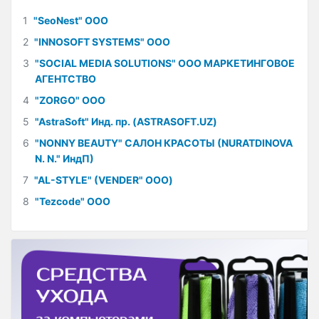
1
"SeoNest" ООО
2
"INNOSOFT SYSTEMS" ООО
3
"SOCIAL MEDIA SOLUTIONS" ООО МАРКЕТИНГОВОЕ
АГЕНТСТВО
4
"ZORGO" ООО
5
"AstraSoft" Инд. пр. (ASTRASOFT.UZ)
6
"NONNY BEAUTY" САЛОН КРАСОТЫ (NURATDINOVA
N. N." ИндП)
7
"AL-STYLE" (VENDER" ООО)
8
"Tezcode" ООО