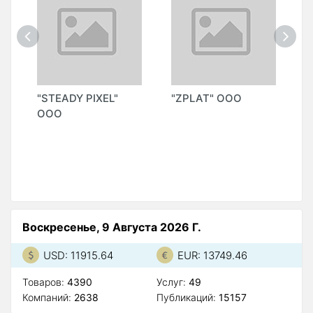
"STEADY PIXEL"
"ZPLAT" ООО
"
ООО
(
Воскресенье, 9 Августа 2026 Г.
USD: 11915.64
EUR: 13749.46
Товаров:
4390
Услуг:
49
Компаний:
2638
Публикаций:
15157