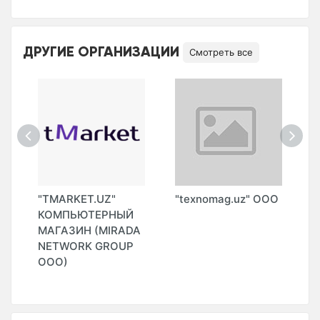
ДРУГИЕ ОРГАНИЗАЦИИ
Смотреть все
"TMARKET.UZ"
"texnomag.uz" ООО
"
О
КОМПЬЮТЕРНЫЙ
(
МАГАЗИН (MIRADA
О
NETWORK GROUP
ООО)