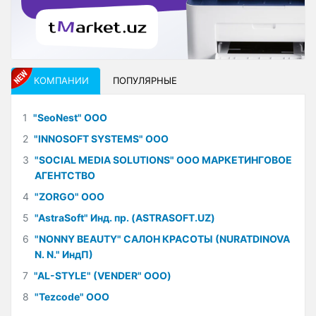
КОМПАНИИ
ПОПУЛЯРНЫЕ
1
"SeoNest" ООО
2
"INNOSOFT SYSTEMS" ООО
3
"SOCIAL MEDIA SOLUTIONS" ООО МАРКЕТИНГОВОЕ
АГЕНТСТВО
4
"ZORGO" ООО
5
"AstraSoft" Инд. пр. (ASTRASOFT.UZ)
6
"NONNY BEAUTY" САЛОН КРАСОТЫ (NURATDINOVA
N. N." ИндП)
7
"AL-STYLE" (VENDER" ООО)
8
"Tezcode" ООО