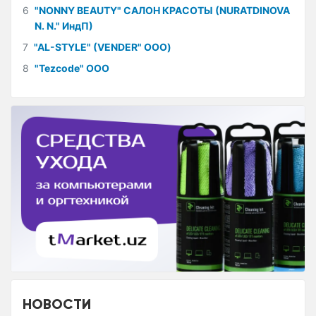
6
"NONNY BEAUTY" САЛОН КРАСОТЫ (NURATDINOVA
N. N." ИндП)
7
"AL-STYLE" (VENDER" ООО)
8
"Tezcode" ООО
НОВОСТИ