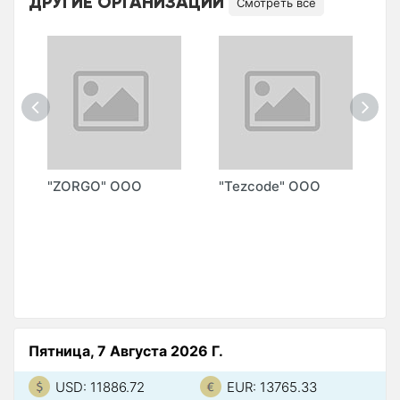
ДРУГИЕ ОРГАНИЗАЦИИ
Смотреть все
"ZORGO" ООО
"Tezcode" ООО
"
(
Пятница, 7 Августа 2026 Г.
USD: 11886.72
EUR: 13765.33