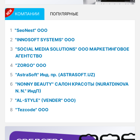
КОМПАНИИ
ПОПУЛЯРНЫЕ
1
"SeoNest" ООО
2
"INNOSOFT SYSTEMS" ООО
3
"SOCIAL MEDIA SOLUTIONS" ООО МАРКЕТИНГОВОЕ
АГЕНТСТВО
4
"ZORGO" ООО
5
"AstraSoft" Инд. пр. (ASTRASOFT.UZ)
6
"NONNY BEAUTY" САЛОН КРАСОТЫ (NURATDINOVA
N. N." ИндП)
7
"AL-STYLE" (VENDER" ООО)
8
"Tezcode" ООО