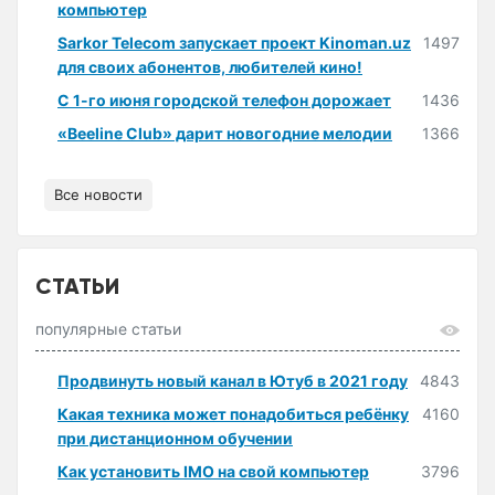
компьютер
Sarkor Telecom запускает проект Kinoman.uz
1497
для своих абонентов, любителей кино!
С 1-го июня городской телефон дорожает
1436
«Beeline Club» дарит новогодние мелодии
1366
Все новости
СТАТЬИ
популярные статьи
Продвинуть новый канал в Ютуб в 2021 году
4843
Какая техника может понадобиться ребёнку
4160
при дистанционном обучении
Как установить IMO на свой компьютер
3796