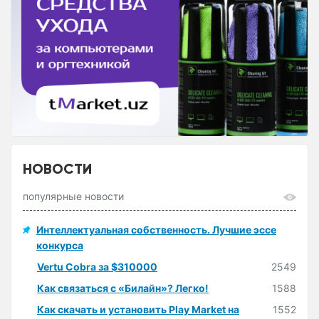
НОВОСТИ
популярные новости
Интеллектуальная собственность. Лучшие эссе
конкурса
Vertu Cobra за $310000
2549
Как связаться с «Билайн»? Легко!
1588
Как скачать и установить Play Market на
1552