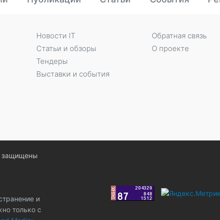
Новости IT
Обратная связь
Статьи и обзоры
О проекте
Тендеры
Выставки и события
ва защищены
странение и
жно только с