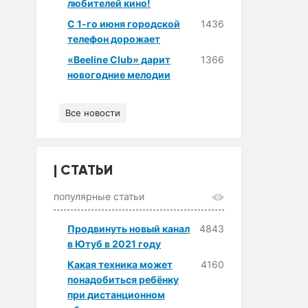
любителей кино!
С 1-го июня городской
1436
телефон дорожает
«Beeline Club» дарит
1366
новогодние мелодии
Все новости
СТАТЬИ
популярные статьи
Продвинуть новый канал
4843
в Ютуб в 2021 году
Какая техника может
4160
понадобиться ребёнку
при дистанционном