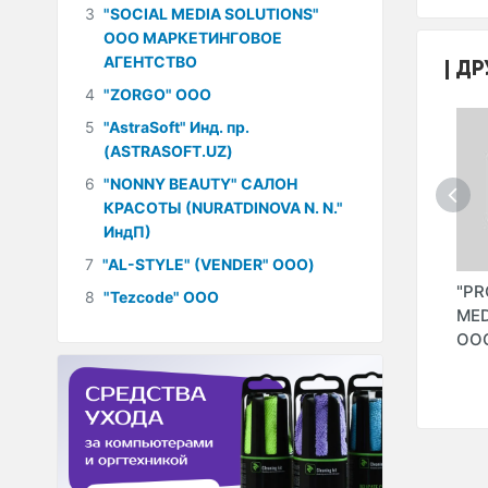
3
"SOCIAL MEDIA SOLUTIONS"
ООО МАРКЕТИНГОВОЕ
АГЕНТСТВО
ДР
4
"ZORGO" ООО
5
"AstraSoft" Инд. пр.
(ASTRASOFT.UZ)
6
"NONNY BEAUTY" САЛОН
КРАСОТЫ (NURATDINOVA N. N."
ИндП)
7
"AL-STYLE" (VENDER" ООО)
ОО
"HIKVISION
"CAMERA.UZ" (VIP
"PR
8
"Tezcode" ООО
UZBEKISTAN" (LOGI
SECURITY ООО.
MED
GROUP 2009" ООО)
Dahua)
ОО