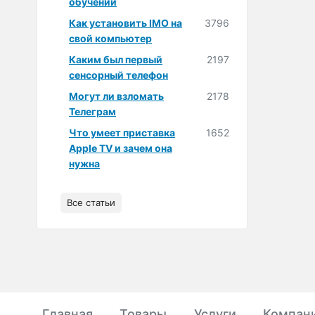
обучении
Как установить IMO на
3796
свой компьютер
Каким был первый
2197
сенсорный телефон
Могут ли взломать
2178
Телеграм
Что умеет приставка
1652
Apple TV и зачем она
нужна
Все статьи
Главная
Товары
Услуги
Компан