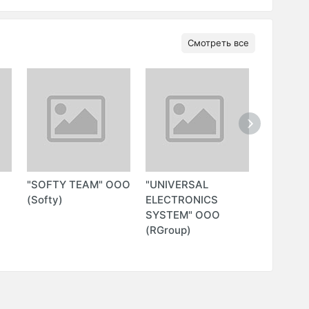
Смотреть все
"SOFTY TEAM" ООО
"UNIVERSAL
"DELTA 
(Softy)
ELECTRONICS
ООО ЧА
SYSTEM" ООО
ОХРАНН
(RGroup)
ПРЕДПР