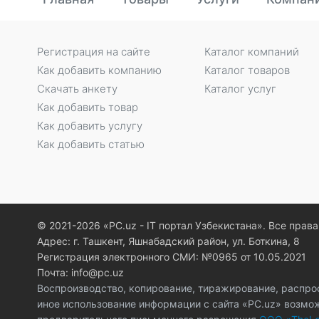
Регистрация на сайте
Каталог компаний
Как добавить компанию
Каталог товаров
Скачать анкету
Каталог услуг
Как добавить товар
Как добавить услугу
Как добавить статью
© 2021-2026 «PC.uz - IT портал Узбекистана». Все пра
Адрес: г. Ташкент, Яшнабадский район, ул. Боткина, 8
Регистрация электронного СМИ: №0965 от 10.05.2021
Почта: info@pc.uz
Воспроизводство, копирование, тиражирование, распро
иное использование информации с сайта «PC.uz» возмо