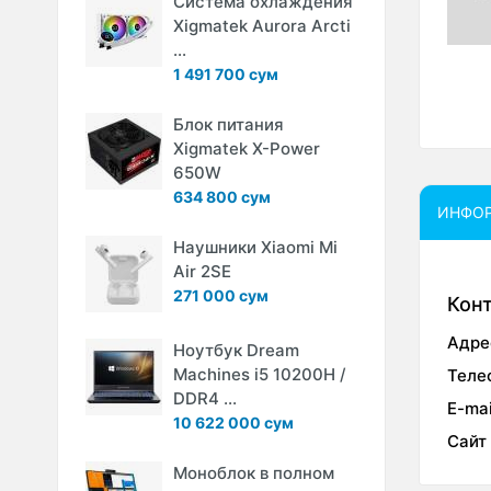
Система охлаждения
Xigmatek Aurora Arcti
...
1 491 700 сум
Блок питания
Xigmatek X-Power
650W
634 800 сум
ИНФО
Наушники Xiaomi Mi
Air 2SE
271 000 сум
Кон
Адре
Ноутбук Dream
Machines i5 10200H /
Теле
DDR4 ...
E-mai
10 622 000 сум
Сайт
Моноблок в полном