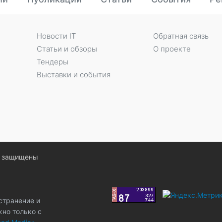
Новости IT
Обратная связь
Статьи и обзоры
О проекте
Тендеры
Выставки и события
ва защищены
странение и
жно только с