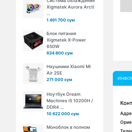
Система охлаждения
Xigmatek Aurora Arcti
...
1 491 700 сум
Блок питания
Xigmatek X-Power
650W
634 800 сум
Наушники Xiaomi Mi
Air 2SE
ИНФО
271 000 сум
Ноутбук Dream
Machines i5 10200H /
Кон
DDR4 ...
Адре
10 622 000 сум
Орие
Моноблок в полном
Теле