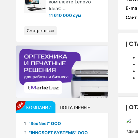
комплекте Lenovo
E-mai
IdeaC ...
11 610 000 сум
Сайт
Смотреть все
СТ
ОТ
КОМПАНИИ
ПОПУЛЯРНЫЕ
1
"SeoNest" ООО
2
"INNOSOFT SYSTEMS" ООО