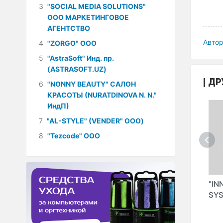
3
"SOCIAL MEDIA SOLUTIONS"
ООО МАРКЕТИНГОВОЕ
АГЕНТСТВО
Автор
4
"ZORGO" ООО
5
"AstraSoft" Инд. пр.
(ASTRASOFT.UZ)
ДР
6
"NONNY BEAUTY" САЛОН
КРАСОТЫ (NURATDINOVA N. N."
ИндП)
7
"AL-STYLE" (VENDER" ООО)
8
"Tezcode" ООО
.UZ"
"КОШАРНЫЙ С.Ю."
"NETORA
"IN
ИндП
TECHNOLOGY
SY
OV
GROUP" ООО
H
(NETORA)