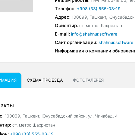
Режим работы:
Пн-пт-9:00-18:00, пе
Телефон:
+998 (33) 555-03-19
Адрес:
100099, Ташкент, Юнусабадски
Ориентир:
ст. метро Шахристан
E-mail:
info@shahnur.software
Сайт организации:
shahnur.software
Информация о компании обновлен
РМАЦИЯ
СХЕМА ПРОЕЗДА
ФОТОГАЛЕРЕЯ
такты
с:
100099, Ташкент, Юнусабадский район, ул. Чинабад, 4
нтир:
ст. метро Шахристан
фон:
+998 (33) 555-03-19