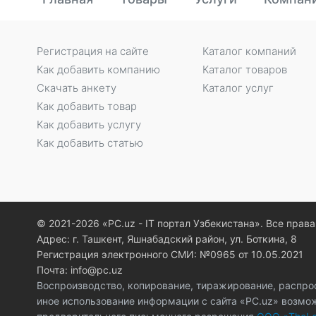
Регистрация на сайте
Каталог компаний
Как добавить компанию
Каталог товаров
Скачать анкету
Каталог услуг
Как добавить товар
Как добавить услугу
Как добавить статью
© 2021-2026 «PC.uz - IT портал Узбекистана». Все пра
Адрес: г. Ташкент, Яшнабадский район, ул. Боткина, 8
Регистрация электронного СМИ: №0965 от 10.05.2021
Почта: info@pc.uz
Воспроизводство, копирование, тиражирование, распро
иное использование информации с сайта «PC.uz» возмо