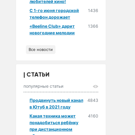
любителей кино!
С 1-го июня городской
1436
телефон дорожает
«Beeline Club» дарит
1366
новогодние мелодии
Все новости
СТАТЬИ
популярные статьи
Продвинуть новый канал
4843
в Ютуб в 2021 году
Какая техника может
4160
понадобиться ребёнку
при дистанционном