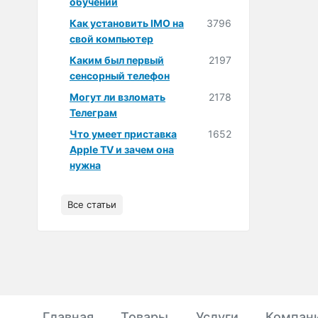
обучении
Как установить IMO на
3796
свой компьютер
Каким был первый
2197
сенсорный телефон
Могут ли взломать
2178
Телеграм
Что умеет приставка
1652
Apple TV и зачем она
нужна
Все статьи
Главная
Товары
Услуги
Компан