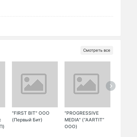
Смотреть все
"FIRST BIT" ООО
"PROGRESSIVE
"ITGLOB
с
(Первый Бит)
MEDIA" (“AARTIT”
(ITGLO
П)
ООО)
ООО)