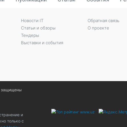
Новости IT
Обратная связь
Статьи и обзоры
О проекте
Тендеры
Выставки и события
ва защищены
странение и
жно только с