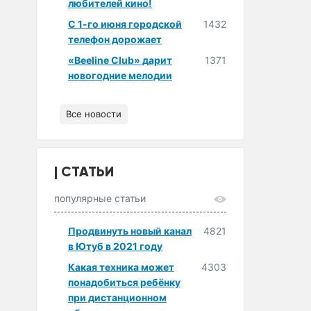
любителей кино!
С 1-го июня городской
1432
телефон дорожает
«Beeline Club» дарит
1371
новогодние мелодии
Все новости
СТАТЬИ
популярные статьи
Продвинуть новый канал
4821
в Ютуб в 2021 году
Какая техника может
4303
понадобиться ребёнку
при дистанционном