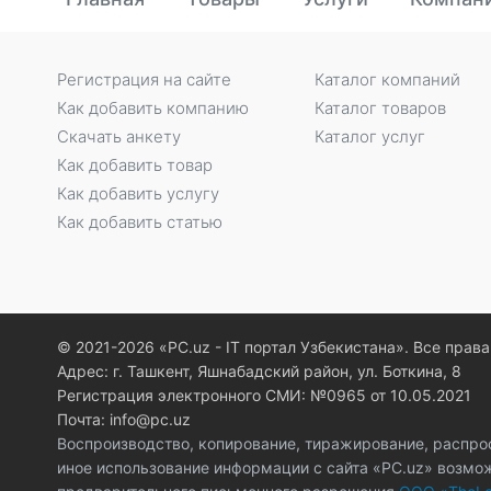
Регистрация на сайте
Каталог компаний
Как добавить компанию
Каталог товаров
Скачать анкету
Каталог услуг
Как добавить товар
Как добавить услугу
Как добавить статью
© 2021-2026 «PC.uz - IT портал Узбекистана». Все пра
Адрес: г. Ташкент, Яшнабадский район, ул. Боткина, 8
Регистрация электронного СМИ: №0965 от 10.05.2021
Почта: info@pc.uz
Воспроизводство, копирование, тиражирование, распро
иное использование информации с сайта «PC.uz» возмо