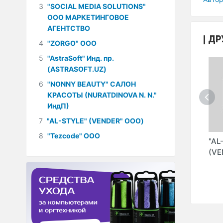
3
"SOCIAL MEDIA SOLUTIONS"
ООО МАРКЕТИНГОВОЕ
АГЕНТСТВО
ДР
4
"ZORGO" ООО
5
"AstraSoft" Инд. пр.
(ASTRASOFT.UZ)
6
"NONNY BEAUTY" САЛОН
КРАСОТЫ (NURATDINOVA N. N."
ИндП)
7
"AL-STYLE" (VENDER" ООО)
8
"Tezcode" ООО
H"
"PROTOUCH"
"ODIL SOFT" ООО
"AL
M)
(PROTOUCH UZ"
(VE
ООО)