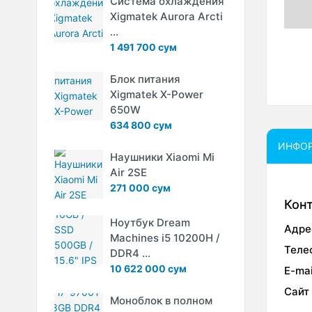
Система охлаждения
Xigmatek Aurora Arcti
...
1 491 700 сум
Блок питания
Xigmatek X-Power
650W
634 800 сум
ИНФО
Наушники Xiaomi Mi
Air 2SE
271 000 сум
Кон
Ноутбук Dream
Адре
Machines i5 10200H /
Теле
DDR4 ...
10 622 000 сум
E-mai
Сайт
Моноблок в полном