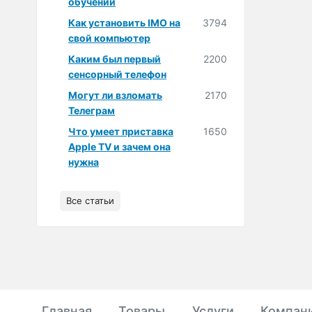
обучении
Как установить IMO на
3794
свой компьютер
Каким был первый
2200
сенсорный телефон
Могут ли взломать
2170
Телеграм
Что умеет приставка
1650
Apple TV и зачем она
нужна
Все статьи
Главная
Товары
Услуги
Компан