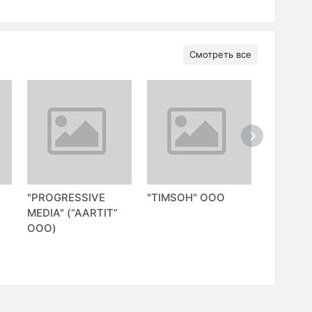
Смотреть все
"PROGRESSIVE
"TIMSOH" ООО
"NETOR
MEDIA" (“AARTIT”
TECHNO
ООО)
GROUP"
(NETOR