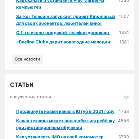
Как скачать и установить Play Market на
1566
компьютер
Sarkor Telecom запускает проект Kinoman.uz
1507
для своих абонентов, любителей кино!
С 1-го июня городской телефон дорожает
1431
«Beeline Club» дарит новогодние мелодии
1381
Все новости
СТАТЬИ
популярные статьи
Продвинуть новый канал в Ютуб в 2021 году
4768
Какая техника может понадобиться ребёнку
4556
при дистанционном обучении
Как установить IMO на свой компьютер
3799