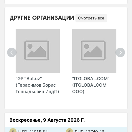
ДРУГИЕ ОРГАНИЗАЦИИ
Смотреть все
"
"GPTBot.uz"
"ITGLOBAL.COM"
"
(Герасимов Борис
(ITGLOBALCOM
(
Геннадьевич ИндП)
ООО)
О
Воскресенье, 9 Августа 2026 Г.
USD: 11915.64
EUR: 13749.46