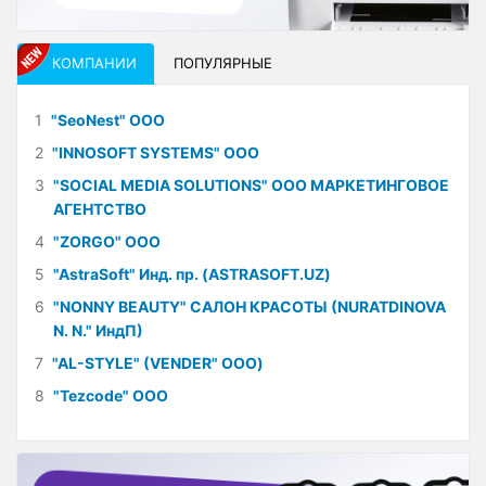
КОМПАНИИ
ПОПУЛЯРНЫЕ
1
"SeoNest" ООО
2
"INNOSOFT SYSTEMS" ООО
3
"SOCIAL MEDIA SOLUTIONS" ООО МАРКЕТИНГОВОЕ
АГЕНТСТВО
4
"ZORGO" ООО
5
"AstraSoft" Инд. пр. (ASTRASOFT.UZ)
6
"NONNY BEAUTY" САЛОН КРАСОТЫ (NURATDINOVA
N. N." ИндП)
7
"AL-STYLE" (VENDER" ООО)
8
"Tezcode" ООО