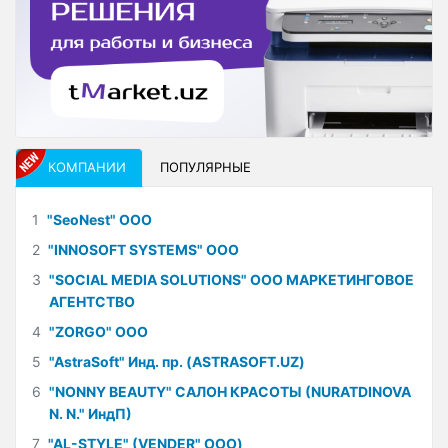
КОМПАНИИ
ПОПУЛЯРНЫЕ
1
"SeoNest" ООО
2
"INNOSOFT SYSTEMS" ООО
3
"SOCIAL MEDIA SOLUTIONS" ООО МАРКЕТИНГОВОЕ
АГЕНТСТВО
4
"ZORGO" ООО
5
"AstraSoft" Инд. пр. (ASTRASOFT.UZ)
6
"NONNY BEAUTY" САЛОН КРАСОТЫ (NURATDINOVA
N. N." ИндП)
7
"AL-STYLE" (VENDER" ООО)