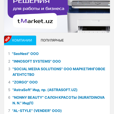
КОМПАНИИ
ПОПУЛЯРНЫЕ
1
"SeoNest" ООО
2
"INNOSOFT SYSTEMS" ООО
3
"SOCIAL MEDIA SOLUTIONS" ООО МАРКЕТИНГОВОЕ
АГЕНТСТВО
4
"ZORGO" ООО
5
"AstraSoft" Инд. пр. (ASTRASOFT.UZ)
6
"NONNY BEAUTY" САЛОН КРАСОТЫ (NURATDINOVA
N. N." ИндП)
7
"AL-STYLE" (VENDER" ООО)