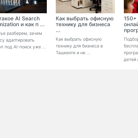
такое AI Search
Как выбрать офисную
150+
ization и как п ...
технику для бизнеса
онла
...
прогр
тье разберем, зачем
Как выбрать офисную
Подбо
су адаптировать
технику для бизнеса в
беспла
нт под AI-поиск уже ...
Ташкенте и не ...
прогр
детей 