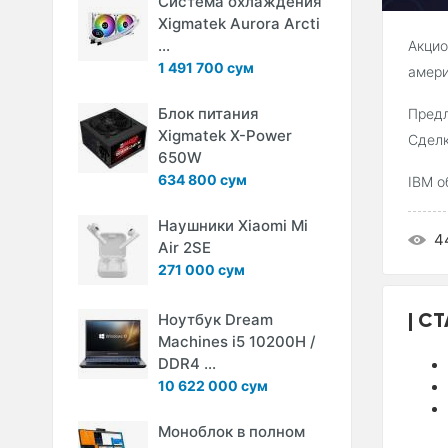
Система охлаждения
Xigmatek Aurora Arcti
...
Акцио
1 491 700 сум
амери
Блок питания
Предл
Xigmatek X-Power
Сделк
650W
634 800 сум
IBM о
Наушники Xiaomi Mi
4
Air 2SE
271 000 сум
СТ
Ноутбук Dream
Machines i5 10200H /
DDR4 ...
10 622 000 сум
Моноблок в полном