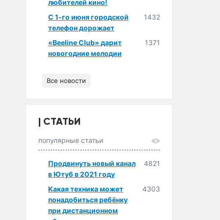
любителей кино!
С 1-го июня городской
1432
телефон дорожает
«Beeline Club» дарит
1371
новогодние мелодии
Все новости
СТАТЬИ
популярные статьи
Продвинуть новый канал
4821
в Ютуб в 2021 году
Какая техника может
4303
понадобиться ребёнку
при дистанционном