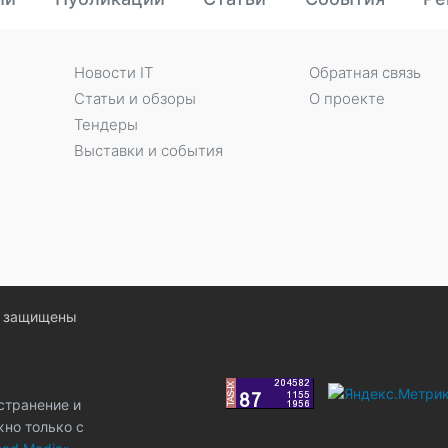
Новости IT
Обратная связь
Статьи и обзоры
О проекте
Тендеры
Выставки и события
ва защищены
странение и
жно только с