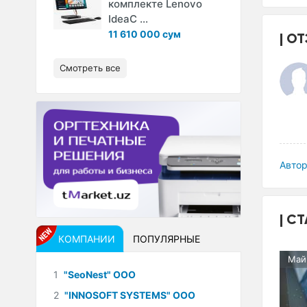
комплекте Lenovo
IdeaC ...
11 610 000 сум
ОТ
Смотреть все
Автор
СТ
КОМПАНИИ
ПОПУЛЯРНЫЕ
Май
1
"SeoNest" ООО
2
"INNOSOFT SYSTEMS" ООО