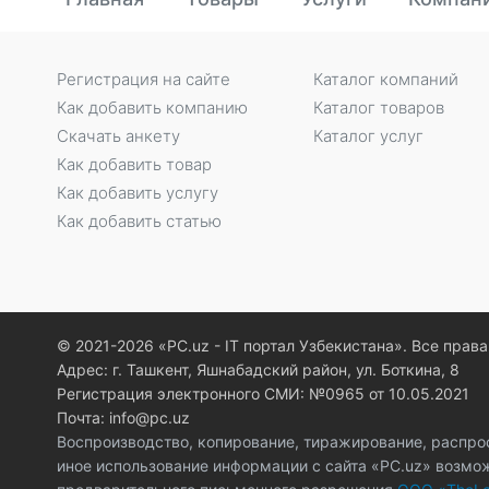
Регистрация на сайте
Каталог компаний
Как добавить компанию
Каталог товаров
Скачать анкету
Каталог услуг
Как добавить товар
Как добавить услугу
Как добавить статью
© 2021-2026 «PC.uz - IT портал Узбекистана». Все пра
Адрес: г. Ташкент, Яшнабадский район, ул. Боткина, 8
Регистрация электронного СМИ: №0965 от 10.05.2021
Почта: info@pc.uz
Воспроизводство, копирование, тиражирование, распро
иное использование информации с сайта «PC.uz» возмо