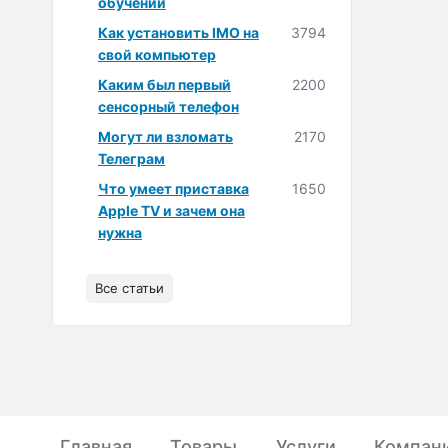
обучении
Как установить IMO на
3794
свой компьютер
Каким был первый
2200
сенсорный телефон
Могут ли взломать
2170
Телеграм
Что умеет приставка
1650
Apple TV и зачем она
нужна
Все статьи
Главная
Товары
Услуги
Компан