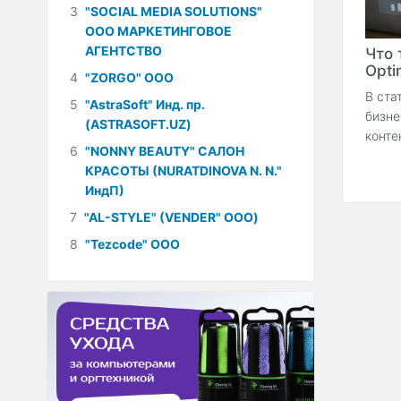
3
"SOCIAL MEDIA SOLUTIONS"
ООО МАРКЕТИНГОВОЕ
АГЕНТСТВО
Что 
Optim
4
"ZORGO" ООО
В ста
5
"AstraSoft" Инд. пр.
бизне
(ASTRASOFT.UZ)
конте
6
"NONNY BEAUTY" САЛОН
КРАСОТЫ (NURATDINOVA N. N."
ИндП)
7
"AL-STYLE" (VENDER" ООО)
8
"Tezcode" ООО