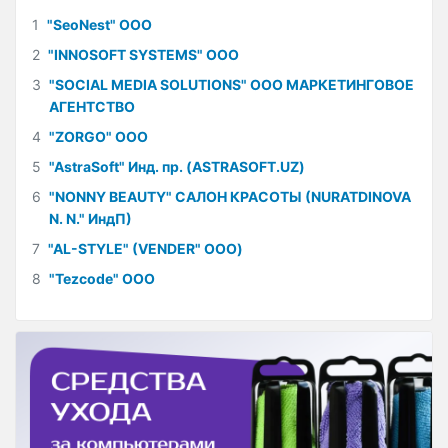
1
"SeoNest" ООО
2
"INNOSOFT SYSTEMS" ООО
3
"SOCIAL MEDIA SOLUTIONS" ООО МАРКЕТИНГОВОЕ
АГЕНТСТВО
4
"ZORGO" ООО
5
"AstraSoft" Инд. пр. (ASTRASOFT.UZ)
6
"NONNY BEAUTY" САЛОН КРАСОТЫ (NURATDINOVA
N. N." ИндП)
7
"AL-STYLE" (VENDER" ООО)
8
"Tezcode" ООО