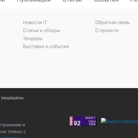
Новости IT
Обратная связь
Статьи и обзоры
О проекте
Тендеры
Выставки и события
ва защищены
странение и
жно только с