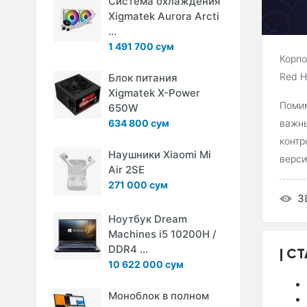
Система охлаждения
Xigmatek Aurora Arcti
...
1 491 700 сум
Корпо
Red Ha
Блок питания
Xigmatek X-Power
Поми
650W
634 800 сум
важны
контр
Наушники Xiaomi Mi
верси
Air 2SE
271 000 сум
3
Ноутбук Dream
Machines i5 10200H /
DDR4 ...
СТ
10 622 000 сум
Моноблок в полном