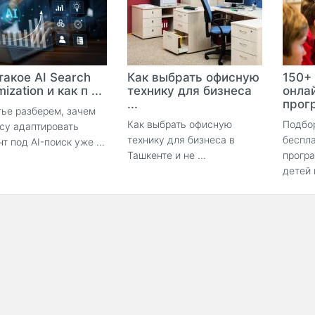
такое AI Search
Как выбрать офисную
150+
ization и как п ...
технику для бизнеса
онла
...
прогр
тье разберем, зачем
Как выбрать офисную
Подбо
су адаптировать
технику для бизнеса в
беспла
нт под AI-поиск уже ...
Ташкенте и не ...
прогр
детей 