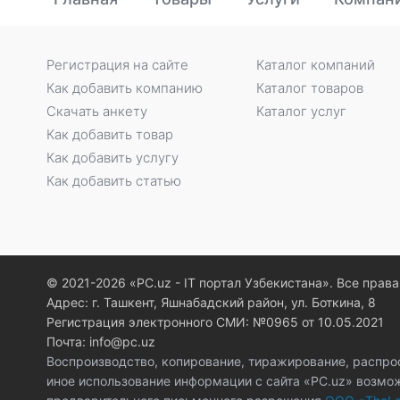
Регистрация на сайте
Каталог компаний
Как добавить компанию
Каталог товаров
Скачать анкету
Каталог услуг
Как добавить товар
Как добавить услугу
Как добавить статью
© 2021-2026 «PC.uz - IT портал Узбекистана». Все пра
Адрес: г. Ташкент, Яшнабадский район, ул. Боткина, 8
Регистрация электронного СМИ: №0965 от 10.05.2021
Почта: info@pc.uz
Воспроизводство, копирование, тиражирование, распро
иное использование информации с сайта «PC.uz» возмо