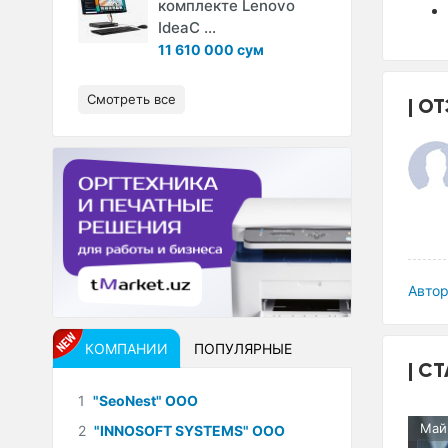
комплекте Lenovo
IdeaC ...
11 610 000 сум
Смотреть все
ОТ
Автор
КОМПАНИИ
ПОПУЛЯРНЫЕ
СТ
1
"SeoNest" ООО
Май
2
"INNOSOFT SYSTEMS" ООО