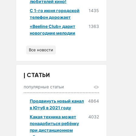
любителей кино!
С 1-го июня городской
1435
телефон дорожает
«Beeline Club» дарит
1363
новогодние мелодии
Все новости
СТАТЬИ
популярные статьи
Продвинуть новый канал
4864
в Ютуб в 2021 году
Какая техника может
4032
понадобиться ребёнку
при дистанционном