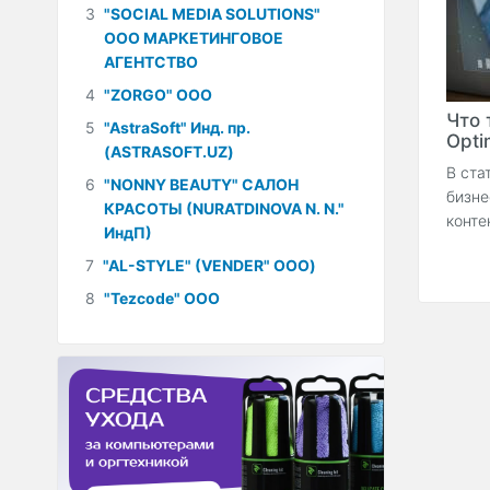
3
"SOCIAL MEDIA SOLUTIONS"
ООО МАРКЕТИНГОВОЕ
АГЕНТСТВО
4
"ZORGO" ООО
Что 
5
"AstraSoft" Инд. пр.
Optim
(ASTRASOFT.UZ)
В ста
6
"NONNY BEAUTY" САЛОН
бизне
КРАСОТЫ (NURATDINOVA N. N."
конте
ИндП)
7
"AL-STYLE" (VENDER" ООО)
8
"Tezcode" ООО