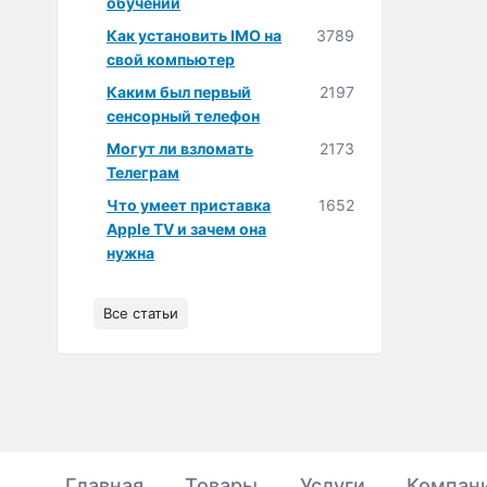
обучении
Как установить IMO на
3789
свой компьютер
Каким был первый
2197
сенсорный телефон
Могут ли взломать
2173
Телеграм
Что умеет приставка
1652
Apple TV и зачем она
нужна
Все статьи
Главная
Товары
Услуги
Компан