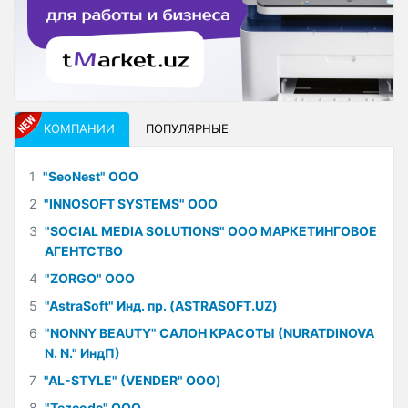
КОМПАНИИ
ПОПУЛЯРНЫЕ
1
"SeoNest" ООО
2
"INNOSOFT SYSTEMS" ООО
3
"SOCIAL MEDIA SOLUTIONS" ООО МАРКЕТИНГОВОЕ
АГЕНТСТВО
4
"ZORGO" ООО
5
"AstraSoft" Инд. пр. (ASTRASOFT.UZ)
6
"NONNY BEAUTY" САЛОН КРАСОТЫ (NURATDINOVA
N. N." ИндП)
7
"AL-STYLE" (VENDER" ООО)
8
"Tezcode" ООО