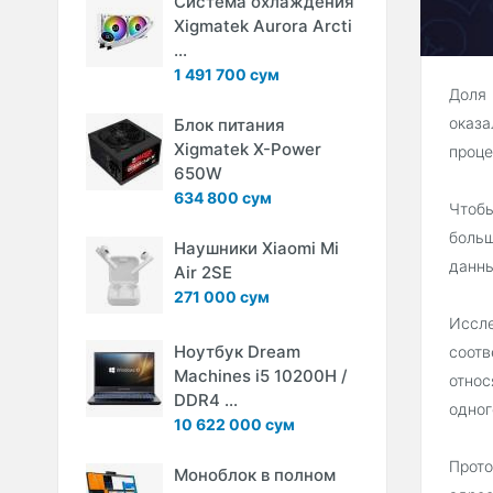
Система охлаждения
Xigmatek Aurora Arcti
...
1 491 700 сум
Доля
оказа
Блок питания
Xigmatek X-Power
проце
650W
634 800 сум
Чтобы
больш
Наушники Xiaomi Mi
данны
Air 2SE
271 000 сум
Иссле
Ноутбук Dream
соот
Machines i5 10200H /
относ
DDR4 ...
одног
10 622 000 сум
Прото
Моноблок в полном