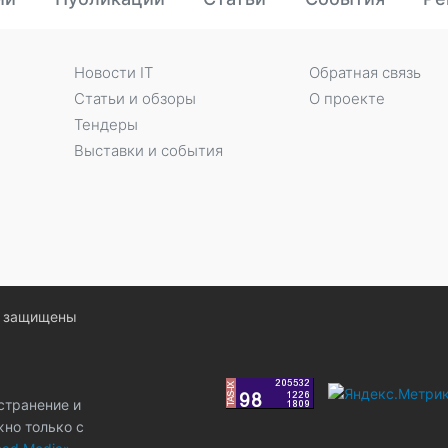
Новости IT
Обратная связь
Статьи и обзоры
О проекте
Тендеры
Выставки и события
ва защищены
странение и
жно только с