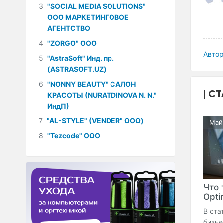
3
"SOCIAL MEDIA SOLUTIONS"
ООО МАРКЕТИНГОВОЕ
АГЕНТСТВО
4
"ZORGO" ООО
Автор
5
"AstraSoft" Инд. пр.
(ASTRASOFT.UZ)
6
"NONNY BEAUTY" САЛОН
СТ
КРАСОТЫ (NURATDINOVA N. N."
ИндП)
7
"AL-STYLE" (VENDER" ООО)
Май
8
"Tezcode" ООО
Что 
Optim
В ста
бизне