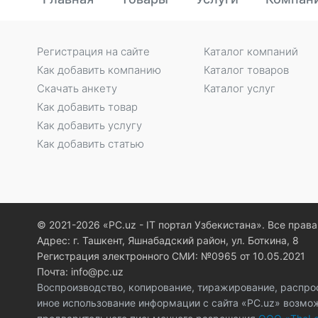
Регистрация на сайте
Каталог компаний
Как добавить компанию
Каталог товаров
Скачать анкету
Каталог услуг
Как добавить товар
Как добавить услугу
Как добавить статью
© 2021-2026 «PC.uz - IT портал Узбекистана». Все пра
Адрес: г. Ташкент, Яшнабадский район, ул. Боткина, 8
Регистрация электронного СМИ: №0965 от 10.05.2021
Почта: info@pc.uz
Воспроизводство, копирование, тиражирование, распро
иное использование информации с сайта «PC.uz» возмо