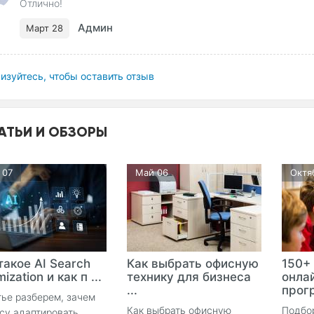
Отлично!
Админ
Март 28
изуйтесь, чтобы оставить отзыв
АТЬИ И ОБЗОРЫ
 07
Май 06
Октя
такое AI Search
Как выбрать офисную
150+
ization и как п ...
технику для бизнеса
онла
...
прогр
тье разберем, зачем
Как выбрать офисную
Подбо
су адаптировать