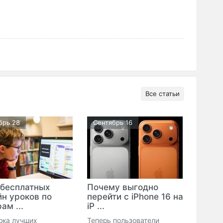
Все статьи
брь 28
Сентябрь 16
 бесплатных
Почему выгодно
йн уроков по
перейти с iPhone 16 на
ам ...
iP ...
рка лучших
Теперь пользователи