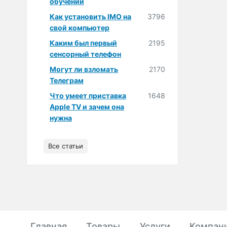
обучении
Как установить IMO на
3796
свой компьютер
Каким был первый
2195
сенсорный телефон
Могут ли взломать
2170
Телеграм
Что умеет приставка
1648
Apple TV и зачем она
нужна
Все статьи
Главная
Товары
Услуги
Компан