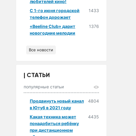
любителей кино!
С 1-го июня городской
1433
телефон дорожает
«Beeline Club» дарит
1376
новогодние мелодии
Все новости
СТАТЬИ
популярные статьи
Продвинуть новый канал
4804
в Ютуб в 2021 году
Какая техника может
4435
понадобиться ребёнку
при дистанционном