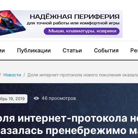
ии
Публикации
Статьи
События
Ре
Новости
Доля интернет-протокола нового поколения оказа
46
просмотров
брь 19, 2019
ля интернет-протокола н
казалась пренебрежимо м