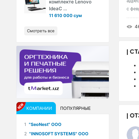
адрес
комплекте Lenovo
IdeaC ...
с фев
11 610 000 сум
4
Смотреть все
СТ
КОМПАНИИ
ПОПУЛЯРНЫЕ
ОТ
1
"SeoNest" ООО
2
"INNOSOFT SYSTEMS" ООО