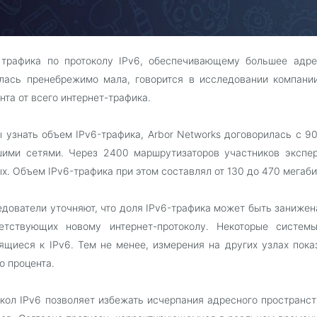
 трафика по протоколу IPv6, обеспечивающему большее адре
лась пренебрежимо мала, говорится в исследовании компании
нта от всего интернет-трафика.
 узнать объем IPv6-трафика, Arbor Networks договорилась с 9
ими сетями. Через 2400 маршрутизаторов участников экспер
х. Объем IPv6-трафика при этом составлял от 130 до 470 мегаби
дователи уточняют, что доля IPv6-трафика может быть занижена
ветствующих новому интернет-протоколу. Некоторые систем
ящиеся к IPv6. Тем не менее, измерения на других узлах пок
о процента.
кол IPv6 позволяет избежать исчерпания адресного пространст